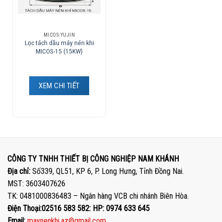
MICOS-YUJIN
Lọc tách dầu máy nén khi
MICOS-15 (15KW)
XEM CHI TIẾT
CÔNG TY TNHH THIẾT BỊ CÔNG NGHIỆP NAM KHÁNH
Địa chỉ:
Số339, QL51, KP 6, P. Long Hưng, Tỉnh Đồng Nai.
MST: 3603407626
TK: 0481000836483 – Ngân hàng VCB chi nhánh Biên Hòa.
Điện Thoại:02516 583 582: HP: 0974 633 645
Email:
maynenkhi.az@gmail.com