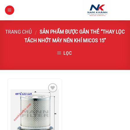
Skip
to
content
TRANG CHỦ
SẢN PHẨM ĐƯỢC GẮN THẺ “THAY LỌC
/
TÁCH NHỚT MÁY NÉN KHÍ MICOS 15”
LỌC
Add to
Wishlist