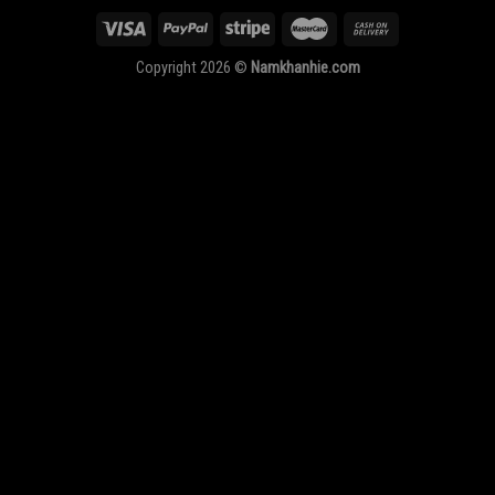
Copyright 2026 ©
Namkhanhie.com
oes
s
1
hoes
s