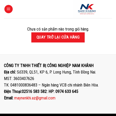
Skip
to
content
Chưa có sản phẩm nào trong giỏ hàng.
QUAY TRỞ LẠI CỬA HÀNG
CÔNG TY TNHH THIẾT BỊ CÔNG NGHIỆP NAM KHÁNH
Địa chỉ:
Số339, QL51, KP 6, P. Long Hưng, Tỉnh Đồng Nai.
MST: 3603407626
TK: 0481000836483 – Ngân hàng VCB chi nhánh Biên Hòa.
Điện Thoại:02516 583 582: HP: 0974 633 645
Email:
maynenkhi.az@gmail.com