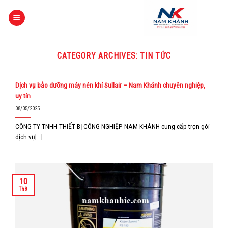
Skip
to
content
CATEGORY ARCHIVES:
TIN TỨC
Dịch vụ bảo dưỡng máy nén khí Sullair – Nam Khánh chuyên nghiệp,
uy tín
08/05/2025
CÔNG TY TNHH THIẾT BỊ CÔNG NGHIỆP NAM KHÁNH cung cấp trọn gói
dịch vụ[...]
10
Th8