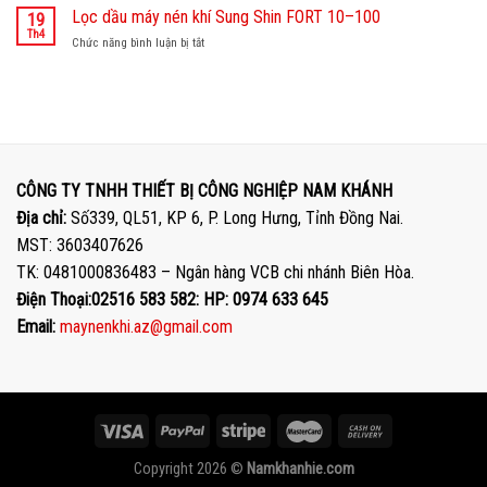
vụ
Lọc dầu máy nén khí Sung Shin FORT 10–100
chữa
19
hiệu
bảo
máy
Th4
suất
Chức năng bình luận bị tắt
ở
trì
nén
và
Lọc
–
khí
tiết
dầu
sửa
Yujin
kiệm
máy
chữa
Micos
chi
nén
máy
tại
phí.
khí
nén
CÔNG
Sung Shin
khí
TY
FORT
Hanshin
TNHH
CÔNG TY TNHH THIẾT BỊ CÔNG NGHIỆP NAM KHÁNH
10–
chuyên
THIẾT
100
Địa chỉ:
Số339, QL51, KP 6, P. Long Hưng, Tỉnh Đồng Nai.
nghiệp
BỊ
tại
CÔNG
MST: 3603407626
NAM
NGHIỆP
TK: 0481000836483 – Ngân hàng VCB chi nhánh Biên Hòa.
KHÁNH
NAM
KHÁNH
Điện Thoại:02516 583 582: HP: 0974 633 645
Email:
maynenkhi.az@gmail.com
Copyright 2026 ©
Namkhanhie.com