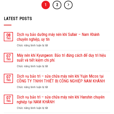
1
2
LATEST POSTS
Dịch vụ bảo dưỡng máy nén khí Sullair – Nam Khánh
08
Th5
chuyên nghiệp, uy tín
Chức năng bình luận bị tắt
ở
Dịch
vụ
Máy nén khí Kyungwon: Bảo trì đúng cách để duy trì hiệu
07
bảo
Th5
suất và tiết kiệm chi phí.
dưỡng
Chức năng bình luận bị tắt
ở
máy
Máy
nén
nén
Dịch vụ bảo trì – sửa chữa máy nén khí Yujin Micos tại
khí
07
khí
Sullair
Th5
CÔNG TY TNHH THIẾT BỊ CÔNG NGHIỆP NAM KHÁNH
Kyungwon:
–
Chức năng bình luận bị tắt
ở
Bảo
Nam
Dịch
trì
Khánh
vụ
Dịch vụ bảo trì – sửa chữa máy nén khí Hanshin chuyên
đúng
07
chuyên
bảo
cách
Th5
nghiệp tại NAM KHÁNH
nghiệp,
trì
để
uy
Chức năng bình luận bị tắt
ở
–
duy
tín
Dịch
sửa
trì