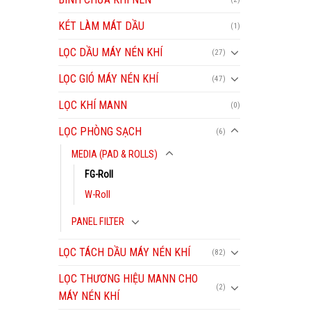
KÉT LÀM MÁT DẦU
(1)
LỌC DẦU MÁY NÉN KHÍ
(27)
LỌC GIÓ MÁY NÉN KHÍ
(47)
LỌC KHÍ MANN
(0)
LỌC PHÒNG SẠCH
(6)
MEDIA (PAD & ROLLS)
FG-Roll
W-Roll
PANEL FILTER
LỌC TÁCH DẦU MÁY NÉN KHÍ
(82)
LỌC THƯƠNG HIỆU MANN CHO
(2)
MÁY NÉN KHÍ