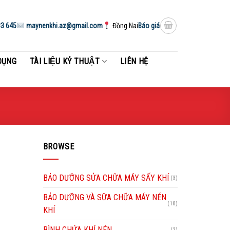
3 645
maynenkhi.az@gmail.com
Đồng Nai
Báo giá
DỤNG
TÀI LIỆU KỶ THUẬT
LIÊN HỆ
BROWSE
BẢO DƯỠNG SỬA CHỮA MÁY SẤY KHÍ
(3)
BẢO DƯỠNG VÀ SỮA CHỮA MÁY NÉN
(10)
KHÍ
BÌNH CHỨA KHÍ NÉN
(2)