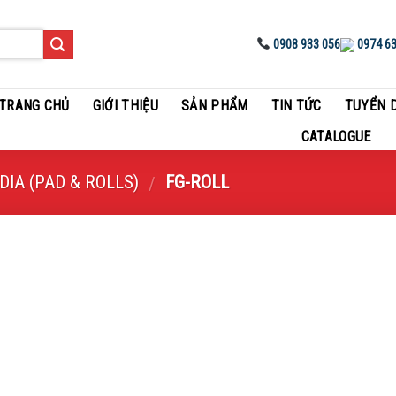
0908 933 056
0974 63
TRANG CHỦ
GIỚI THIỆU
SẢN PHẨM
TIN TỨC
TUYỂN 
CATALOGUE
DIA (PAD & ROLLS)
FG-ROLL
/