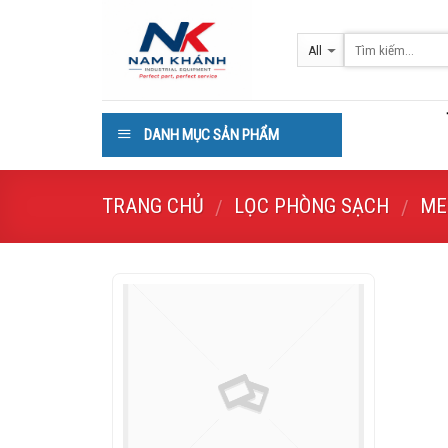
Skip
to
content
DANH MỤC SẢN PHẨM
TRANG CHỦ
LỌC PHÒNG SẠCH
ME
/
/
Add to
Wishlist