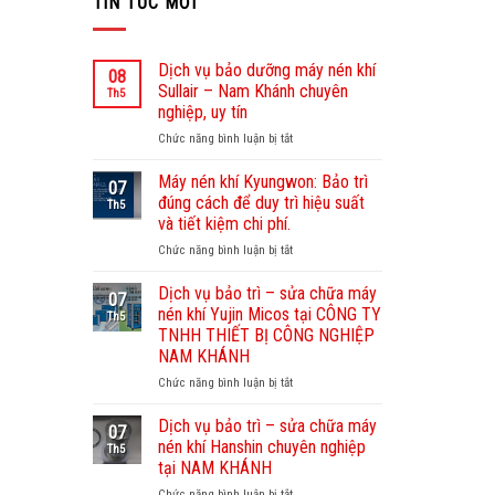
TIN TỨC MỚI
Dịch vụ bảo dưỡng máy nén khí
08
Sullair – Nam Khánh chuyên
Th5
nghiệp, uy tín
Chức năng bình luận bị tắt
ở
Dịch
vụ
Máy nén khí Kyungwon: Bảo trì
07
bảo
đúng cách để duy trì hiệu suất
Th5
dưỡng
và tiết kiệm chi phí.
máy
Chức năng bình luận bị tắt
ở
nén
Máy
khí
nén
Sullair
Dịch vụ bảo trì – sửa chữa máy
07
khí
–
nén khí Yujin Micos tại CÔNG TY
Th5
Kyungwon:
Nam
TNHH THIẾT BỊ CÔNG NGHIỆP
Bảo
Khánh
NAM KHÁNH
trì
chuyên
đúng
Chức năng bình luận bị tắt
nghiệp,
ở
cách
uy
Dịch
để
tín
vụ
Dịch vụ bảo trì – sửa chữa máy
07
duy
bảo
nén khí Hanshin chuyên nghiệp
Th5
trì
trì
tại NAM KHÁNH
hiệu
–
Chức năng bình luận bị tắt
suất
ở