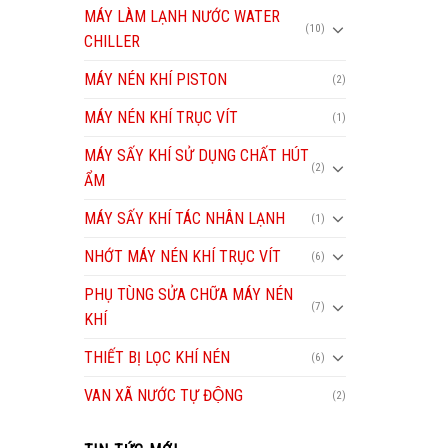
MÁY LÀM LẠNH NƯỚC WATER
(10)
CHILLER
MÁY NÉN KHÍ PISTON
(2)
MÁY NÉN KHÍ TRỤC VÍT
(1)
MÁY SẤY KHÍ SỬ DỤNG CHẤT HÚT
(2)
ẨM
MÁY SẤY KHÍ TÁC NHÂN LẠNH
(1)
NHỚT MÁY NÉN KHÍ TRỤC VÍT
(6)
PHỤ TÙNG SỬA CHỮA MÁY NÉN
(7)
KHÍ
THIẾT BỊ LỌC KHÍ NÉN
(6)
VAN XÃ NƯỚC TỰ ĐỘNG
(2)