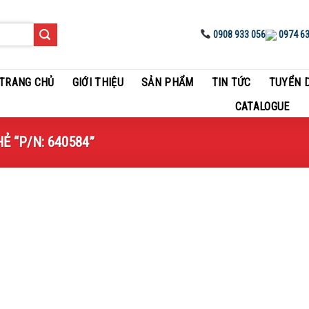
0908 933 056
0974 63
TRANG CHỦ
GIỚI THIỆU
SẢN PHẨM
TIN TỨC
TUYỂN 
CATALOGUE
 “P/N: 640584”