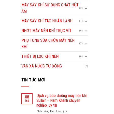
MÁY SẤY KHÍ SỬ DỤNG CHẤT HÚT
(2)
ẨM
MÁY SẤY KHÍ TÁC NHÂN LẠNH
(1)
NHỚT MÁY NÉN KHÍ TRỤC VÍT
(6)
PHỤ TÙNG SỬA CHỮA MÁY NÉN
(7)
KHÍ
THIẾT BỊ LỌC KHÍ NÉN
(6)
VAN XÃ NƯỚC TỰ ĐỘNG
(2)
TIN TỨC MỚI
Dịch vụ bảo dưỡng máy nén khí
08
Sullair – Nam Khánh chuyên
Th5
nghiệp, uy tín
Chức năng bình luận bị tắt
ở