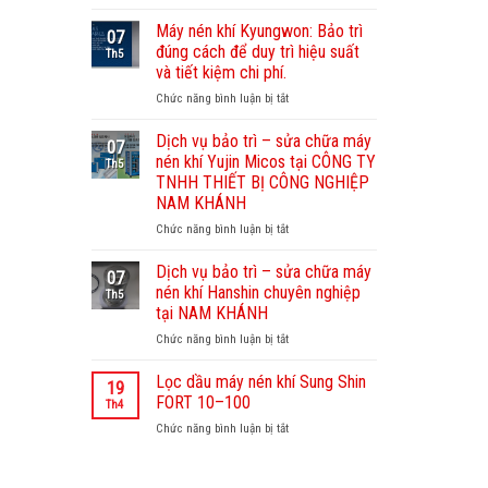
Dịch
vụ
Máy nén khí Kyungwon: Bảo trì
07
bảo
đúng cách để duy trì hiệu suất
Th5
dưỡng
và tiết kiệm chi phí.
máy
Chức năng bình luận bị tắt
ở
nén
Máy
khí
nén
Sullair
Dịch vụ bảo trì – sửa chữa máy
07
khí
–
nén khí Yujin Micos tại CÔNG TY
Th5
Kyungwon:
Nam
TNHH THIẾT BỊ CÔNG NGHIỆP
Bảo
Khánh
NAM KHÁNH
trì
chuyên
đúng
Chức năng bình luận bị tắt
nghiệp,
ở
cách
uy
Dịch
để
tín
vụ
Dịch vụ bảo trì – sửa chữa máy
07
duy
bảo
nén khí Hanshin chuyên nghiệp
Th5
trì
trì
tại NAM KHÁNH
hiệu
–
Chức năng bình luận bị tắt
suất
ở
sửa
và
Dịch
chữa
tiết
vụ
máy
Lọc dầu máy nén khí Sung Shin
19
kiệm
bảo
nén
FORT 10–100
Th4
chi
trì
khí
Chức năng bình luận bị tắt
ở
phí.
–
Yujin
Lọc
sửa
Micos
dầu
chữa
tại
máy
máy