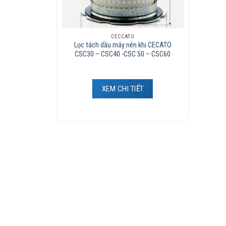
CECCATO
Lọc tách dầu máy nén khi CECATO
CSC30 – CSC40 -CSC 50 – CSC60
XEM CHI TIẾT