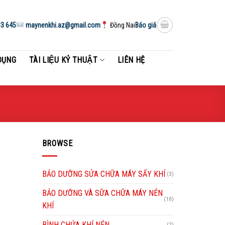
3 645
maynenkhi.az@gmail.com
Đồng Nai
Báo giá
DỤNG
TÀI LIỆU KỶ THUẬT
LIÊN HỆ
BROWSE
BẢO DƯỠNG SỬA CHỮA MÁY SẤY KHÍ
(3)
BẢO DƯỠNG VÀ SỮA CHỮA MÁY NÉN
(10)
KHÍ
BÌNH CHỨA KHÍ NÉN
(2)