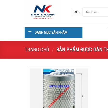
Skip
to
content
DANH MỤC SẢN PHẨM
TRANG CHỦ
SẢN PHẨM ĐƯỢC GẮN THẺ
/
Add to
Wishlist