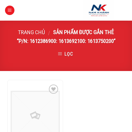
Skip
to
content
TRANG CHỦ
SẢN PHẨM ĐƯỢC GẮN THẺ
/
“P/N: 1612386900: 1613692100: 1613750200”
LỌC
Add to
Wishlist