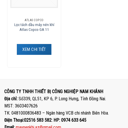
ATLAS COPCO
Lọc tách dầu máy nén khí
Atlas Copco GA 11
XEM CHI TIẾT
CÔNG TY TNHH THIẾT BỊ CÔNG NGHIỆP NAM KHÁNH
Địa chỉ:
Số339, QL51, KP 6, P. Long Hưng, Tỉnh Đồng Nai.
MST: 3603407626
TK: 0481000836483 – Ngân hàng VCB chi nhánh Biên Hòa.
Điện Thoại:02516 583 582: HP: 0974 633 645
Email:
maynenkhi.az@gmail.com