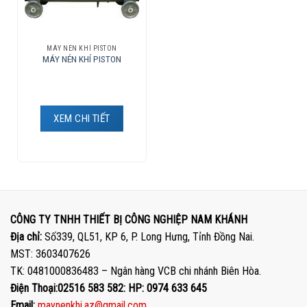
MÁY NÉN KHÍ PISTON
MÁY NÉN KHÍ PISTON
XEM CHI TIẾT
CÔNG TY TNHH THIẾT BỊ CÔNG NGHIỆP NAM KHÁNH
Địa chỉ:
Số339, QL51, KP 6, P. Long Hưng, Tỉnh Đồng Nai.
MST: 3603407626
TK: 0481000836483 – Ngân hàng VCB chi nhánh Biên Hòa.
Điện Thoại:02516 583 582: HP: 0974 633 645
Email:
maynenkhi.az@gmail.com