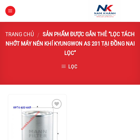
Skip
to
content
TRANG CHỦ
SẢN PHẨM ĐƯỢC GẮN THẺ “LỌC TÁCH
/
NHỚT MÁY NÉN KHÍ KYUNGWON AS 201 TẠI ĐỒNG NAI
LỌC”
LỌC
Add to
Wishlist