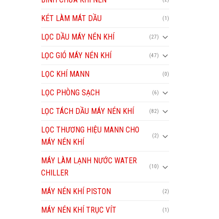
KÉT LÀM MÁT DẦU
(1)
LỌC DẦU MÁY NÉN KHÍ
(27)
LỌC GIÓ MÁY NÉN KHÍ
(47)
LỌC KHÍ MANN
(0)
LỌC PHÒNG SẠCH
(6)
LỌC TÁCH DẦU MÁY NÉN KHÍ
(82)
LỌC THƯƠNG HIỆU MANN CHO
(2)
MÁY NÉN KHÍ
MÁY LÀM LẠNH NƯỚC WATER
(10)
CHILLER
MÁY NÉN KHÍ PISTON
(2)
MÁY NÉN KHÍ TRỤC VÍT
(1)