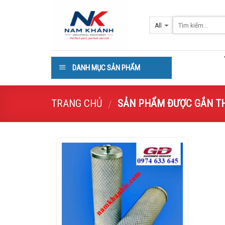
Skip
to
content
DANH MỤC SẢN PHẨM
TRANG CHỦ
SẢN PHẨM ĐƯỢC GẮN THẺ “
/
Add to
Wishlist