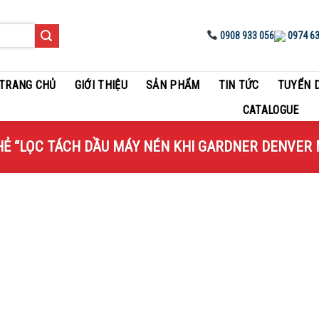
0908 933 056
0974 63
TRANG CHỦ
GIỚI THIỆU
SẢN PHẨM
TIN TỨC
TUYỂN 
CATALOGUE
LỌC TÁCH DẦU MÁY NÉN KHI GARDNER DENVER MO