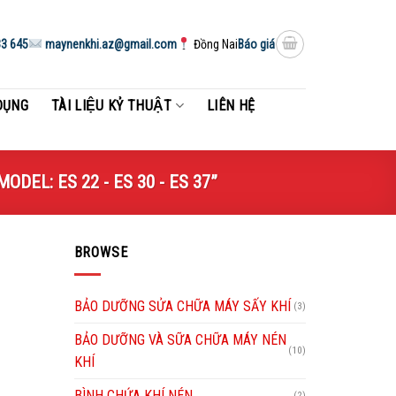
3 645
maynenkhi.az@gmail.com
Đồng Nai
Báo giá
DỤNG
TÀI LIỆU KỶ THUẬT
LIÊN HỆ
DEL: ES 22 - ES 30 - ES 37”
BROWSE
BẢO DƯỠNG SỬA CHỮA MÁY SẤY KHÍ
(3)
BẢO DƯỠNG VÀ SỮA CHỮA MÁY NÉN
(10)
KHÍ
BÌNH CHỨA KHÍ NÉN
(2)