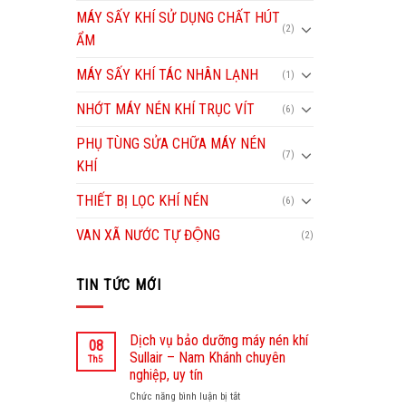
MÁY SẤY KHÍ SỬ DỤNG CHẤT HÚT
(2)
ẨM
MÁY SẤY KHÍ TÁC NHÂN LẠNH
(1)
NHỚT MÁY NÉN KHÍ TRỤC VÍT
(6)
PHỤ TÙNG SỬA CHỮA MÁY NÉN
(7)
KHÍ
THIẾT BỊ LỌC KHÍ NÉN
(6)
VAN XÃ NƯỚC TỰ ĐỘNG
(2)
TIN TỨC MỚI
Dịch vụ bảo dưỡng máy nén khí
08
Sullair – Nam Khánh chuyên
Th5
nghiệp, uy tín
Chức năng bình luận bị tắt
ở