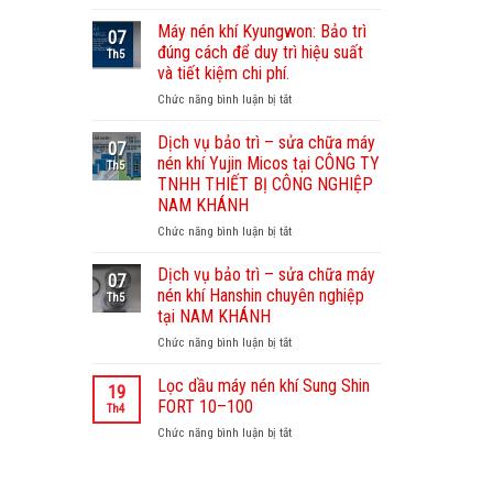
Dịch
vụ
Máy nén khí Kyungwon: Bảo trì
07
bảo
đúng cách để duy trì hiệu suất
Th5
dưỡng
và tiết kiệm chi phí.
máy
Chức năng bình luận bị tắt
ở
nén
Máy
khí
nén
Sullair
Dịch vụ bảo trì – sửa chữa máy
07
khí
–
nén khí Yujin Micos tại CÔNG TY
Th5
Kyungwon:
Nam
TNHH THIẾT BỊ CÔNG NGHIỆP
Bảo
Khánh
NAM KHÁNH
trì
chuyên
đúng
Chức năng bình luận bị tắt
nghiệp,
ở
cách
uy
Dịch
để
tín
vụ
Dịch vụ bảo trì – sửa chữa máy
07
duy
bảo
nén khí Hanshin chuyên nghiệp
Th5
trì
trì
tại NAM KHÁNH
hiệu
–
Chức năng bình luận bị tắt
suất
ở
sửa
và
Dịch
chữa
tiết
vụ
máy
Lọc dầu máy nén khí Sung Shin
19
kiệm
bảo
nén
FORT 10–100
Th4
chi
trì
khí
Chức năng bình luận bị tắt
ở
phí.
–
Yujin
Lọc
sửa
Micos
dầu
chữa
tại
máy
máy