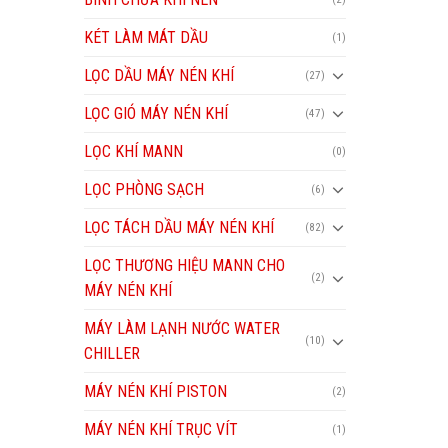
KÉT LÀM MÁT DẦU
(1)
LỌC DẦU MÁY NÉN KHÍ
(27)
LỌC GIÓ MÁY NÉN KHÍ
(47)
LỌC KHÍ MANN
(0)
LỌC PHÒNG SẠCH
(6)
LỌC TÁCH DẦU MÁY NÉN KHÍ
(82)
LỌC THƯƠNG HIỆU MANN CHO
(2)
MÁY NÉN KHÍ
MÁY LÀM LẠNH NƯỚC WATER
(10)
CHILLER
MÁY NÉN KHÍ PISTON
(2)
MÁY NÉN KHÍ TRỤC VÍT
(1)