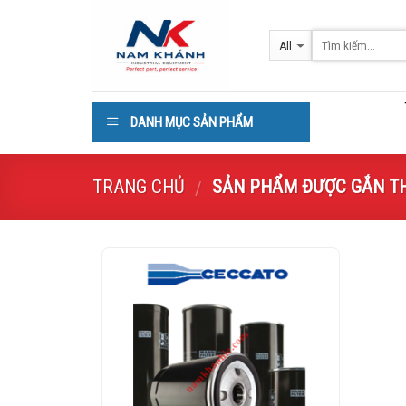
Skip
to
content
DANH MỤC SẢN PHẨM
TRANG CHỦ
SẢN PHẨM ĐƯỢC GẮN THẺ 
/
Add to
Wishlist