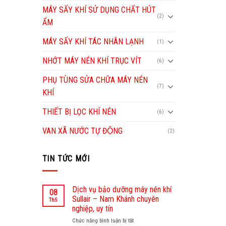
MÁY SẤY KHÍ SỬ DỤNG CHẤT HÚT
(2)
ẨM
MÁY SẤY KHÍ TÁC NHÂN LẠNH
(1)
NHỚT MÁY NÉN KHÍ TRỤC VÍT
(6)
PHỤ TÙNG SỬA CHỮA MÁY NÉN
(7)
KHÍ
THIẾT BỊ LỌC KHÍ NÉN
(6)
VAN XÃ NƯỚC TỰ ĐỘNG
(2)
TIN TỨC MỚI
Dịch vụ bảo dưỡng máy nén khí
08
Sullair – Nam Khánh chuyên
Th5
nghiệp, uy tín
Chức năng bình luận bị tắt
ở