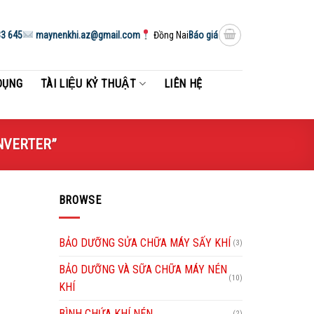
3 645
maynenkhi.az@gmail.com
Đồng Nai
Báo giá
DỤNG
TÀI LIỆU KỶ THUẬT
LIÊN HỆ
INVERTER”
BROWSE
BẢO DƯỠNG SỬA CHỮA MÁY SẤY KHÍ
(3)
BẢO DƯỠNG VÀ SỮA CHỮA MÁY NÉN
(10)
KHÍ
BÌNH CHỨA KHÍ NÉN
(2)