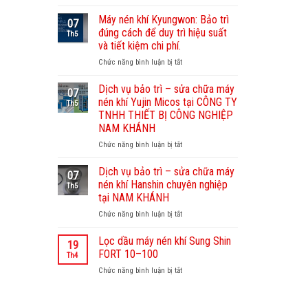
Dịch
vụ
Máy nén khí Kyungwon: Bảo trì
07
bảo
đúng cách để duy trì hiệu suất
Th5
dưỡng
và tiết kiệm chi phí.
máy
Chức năng bình luận bị tắt
ở
nén
Máy
khí
nén
Sullair
Dịch vụ bảo trì – sửa chữa máy
07
khí
–
nén khí Yujin Micos tại CÔNG TY
Th5
Kyungwon:
Nam
TNHH THIẾT BỊ CÔNG NGHIỆP
Bảo
Khánh
NAM KHÁNH
trì
chuyên
đúng
Chức năng bình luận bị tắt
nghiệp,
ở
cách
uy
Dịch
để
tín
vụ
Dịch vụ bảo trì – sửa chữa máy
07
duy
bảo
nén khí Hanshin chuyên nghiệp
Th5
trì
trì
tại NAM KHÁNH
hiệu
–
Chức năng bình luận bị tắt
suất
ở
sửa
và
Dịch
chữa
tiết
vụ
máy
Lọc dầu máy nén khí Sung Shin
19
kiệm
bảo
nén
FORT 10–100
Th4
chi
trì
khí
Chức năng bình luận bị tắt
ở
phí.
–
Yujin
Lọc
sửa
Micos
dầu
chữa
tại
máy
máy