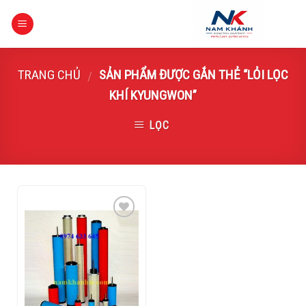
Skip
to
content
TRANG CHỦ
SẢN PHẨM ĐƯỢC GẮN THẺ “LỎI LỌC
/
KHÍ KYUNGWON”
LỌC
Add to
Wishlist