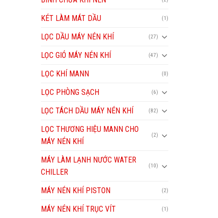
KÉT LÀM MÁT DẦU
(1)
LỌC DẦU MÁY NÉN KHÍ
(27)
LỌC GIÓ MÁY NÉN KHÍ
(47)
LỌC KHÍ MANN
(0)
LỌC PHÒNG SẠCH
(6)
LỌC TÁCH DẦU MÁY NÉN KHÍ
(82)
LỌC THƯƠNG HIỆU MANN CHO
(2)
MÁY NÉN KHÍ
MÁY LÀM LẠNH NƯỚC WATER
(10)
CHILLER
MÁY NÉN KHÍ PISTON
(2)
MÁY NÉN KHÍ TRỤC VÍT
(1)