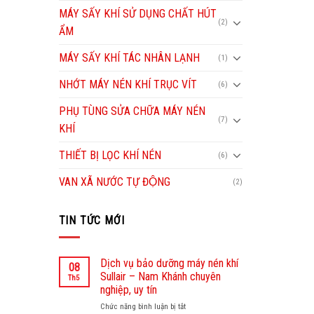
MÁY SẤY KHÍ SỬ DỤNG CHẤT HÚT
(2)
ẨM
MÁY SẤY KHÍ TÁC NHÂN LẠNH
(1)
NHỚT MÁY NÉN KHÍ TRỤC VÍT
(6)
PHỤ TÙNG SỬA CHỮA MÁY NÉN
(7)
KHÍ
THIẾT BỊ LỌC KHÍ NÉN
(6)
VAN XÃ NƯỚC TỰ ĐỘNG
(2)
TIN TỨC MỚI
Dịch vụ bảo dưỡng máy nén khí
08
Sullair – Nam Khánh chuyên
Th5
nghiệp, uy tín
Chức năng bình luận bị tắt
ở