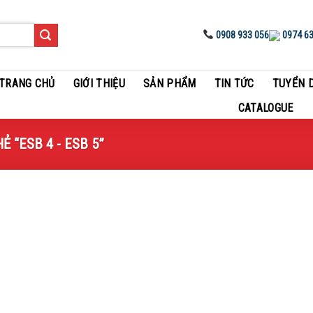
0908 933 056
0974 63
TRANG CHỦ
GIỚI THIỆU
SẢN PHẨM
TIN TỨC
TUYỂN 
CATALOGUE
 “ESB 4 - ESB 5”