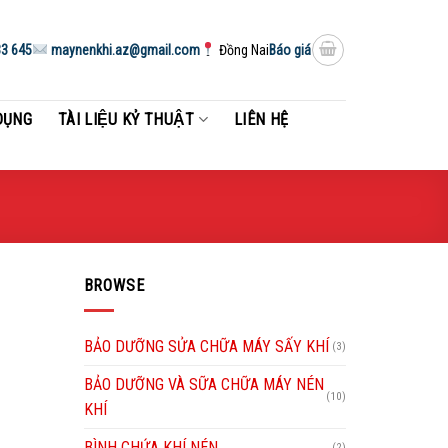
3 645
maynenkhi.az@gmail.com
Đồng Nai
Báo giá
DỤNG
TÀI LIỆU KỶ THUẬT
LIÊN HỆ
BROWSE
BẢO DƯỠNG SỬA CHỮA MÁY SẤY KHÍ
(3)
BẢO DƯỠNG VÀ SỮA CHỮA MÁY NÉN
(10)
KHÍ
BÌNH CHỨA KHÍ NÉN
(2)