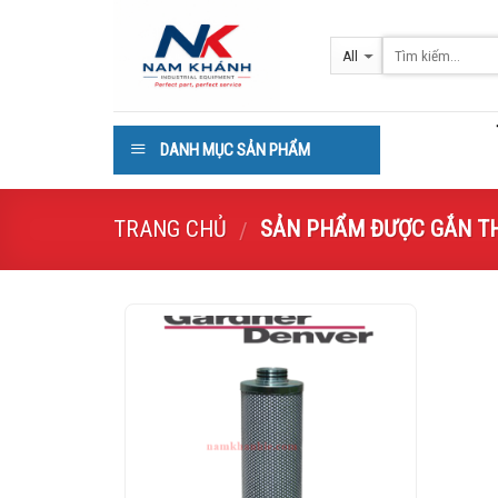
Skip
to
content
DANH MỤC SẢN PHẨM
TRANG CHỦ
SẢN PHẨM ĐƯỢC GẮN THẺ
/
Add to
Wishlist