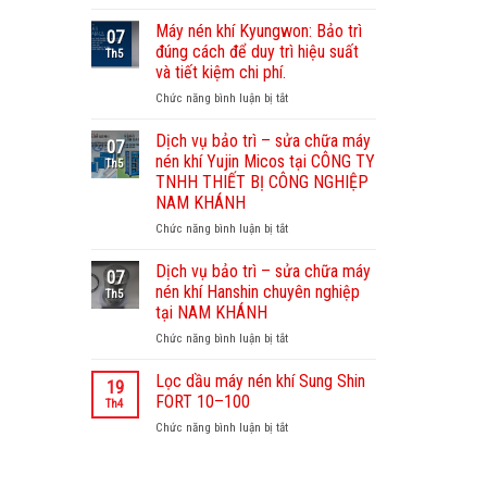
Dịch
vụ
Máy nén khí Kyungwon: Bảo trì
07
bảo
đúng cách để duy trì hiệu suất
Th5
dưỡng
và tiết kiệm chi phí.
máy
Chức năng bình luận bị tắt
ở
nén
Máy
khí
nén
Sullair
Dịch vụ bảo trì – sửa chữa máy
07
khí
–
nén khí Yujin Micos tại CÔNG TY
Th5
Kyungwon:
Nam
TNHH THIẾT BỊ CÔNG NGHIỆP
Bảo
Khánh
NAM KHÁNH
trì
chuyên
đúng
Chức năng bình luận bị tắt
nghiệp,
ở
cách
uy
Dịch
để
tín
vụ
Dịch vụ bảo trì – sửa chữa máy
07
duy
bảo
nén khí Hanshin chuyên nghiệp
Th5
trì
trì
tại NAM KHÁNH
hiệu
–
Chức năng bình luận bị tắt
suất
ở
sửa
và
Dịch
chữa
tiết
vụ
máy
Lọc dầu máy nén khí Sung Shin
19
kiệm
bảo
nén
FORT 10–100
Th4
chi
trì
khí
Chức năng bình luận bị tắt
ở
phí.
–
Yujin
Lọc
sửa
Micos
dầu
chữa
tại
máy
máy