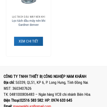
LỌC TÁCH DẦU MÁY NÉN KHÍ
Lọc tách dầu máy nén khi
Gardner denver
XEM CHI TIẾT
CÔNG TY TNHH THIẾT BỊ CÔNG NGHIỆP NAM KHÁNH
Địa chỉ:
Số339, QL51, KP 6, P. Long Hưng, Tỉnh Đồng Nai.
MST: 3603407626
TK: 0481000836483 – Ngân hàng VCB chi nhánh Biên Hòa.
Điện Thoại:02516 583 582: HP: 0974 633 645
Email:
maynenkhi.az@gmail.com