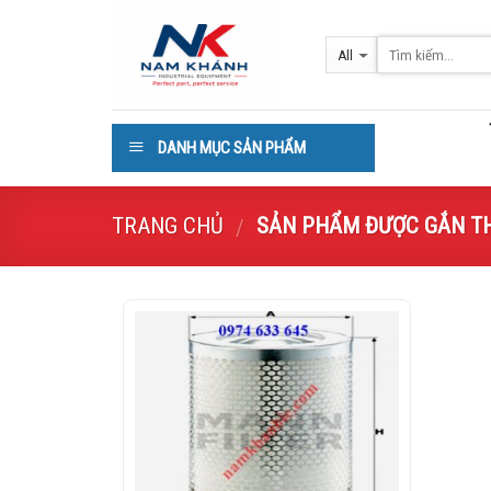
Skip
to
content
DANH MỤC SẢN PHẨM
TRANG CHỦ
SẢN PHẨM ĐƯỢC GẮN THẺ 
/
Add to
Wishlist