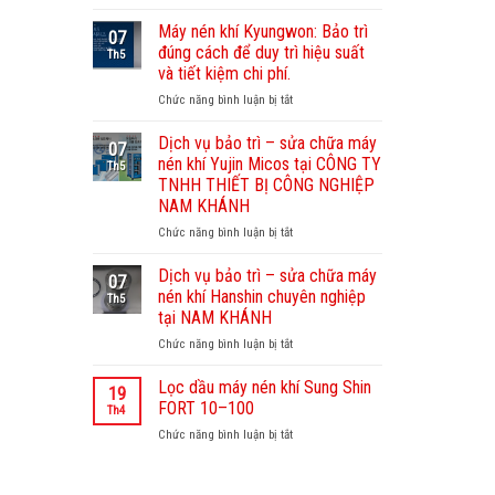
Dịch
vụ
Máy nén khí Kyungwon: Bảo trì
07
bảo
đúng cách để duy trì hiệu suất
Th5
dưỡng
và tiết kiệm chi phí.
máy
Chức năng bình luận bị tắt
ở
nén
Máy
khí
nén
Sullair
Dịch vụ bảo trì – sửa chữa máy
07
khí
–
nén khí Yujin Micos tại CÔNG TY
Th5
Kyungwon:
Nam
TNHH THIẾT BỊ CÔNG NGHIỆP
Bảo
Khánh
NAM KHÁNH
trì
chuyên
đúng
Chức năng bình luận bị tắt
nghiệp,
ở
cách
uy
Dịch
để
tín
vụ
Dịch vụ bảo trì – sửa chữa máy
07
duy
bảo
nén khí Hanshin chuyên nghiệp
Th5
trì
trì
tại NAM KHÁNH
hiệu
–
Chức năng bình luận bị tắt
suất
ở
sửa
và
Dịch
chữa
tiết
vụ
máy
Lọc dầu máy nén khí Sung Shin
19
kiệm
bảo
nén
FORT 10–100
Th4
chi
trì
khí
Chức năng bình luận bị tắt
ở
phí.
–
Yujin
Lọc
sửa
Micos
dầu
chữa
tại
máy
máy