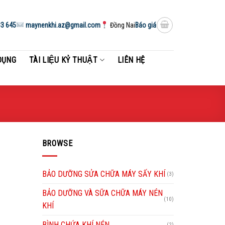
3 645
maynenkhi.az@gmail.com
Đồng Nai
Báo giá
DỤNG
TÀI LIỆU KỶ THUẬT
LIÊN HỆ
BROWSE
BẢO DƯỠNG SỬA CHỮA MÁY SẤY KHÍ
(3)
BẢO DƯỠNG VÀ SỮA CHỮA MÁY NÉN
(10)
KHÍ
BÌNH CHỨA KHÍ NÉN
(2)