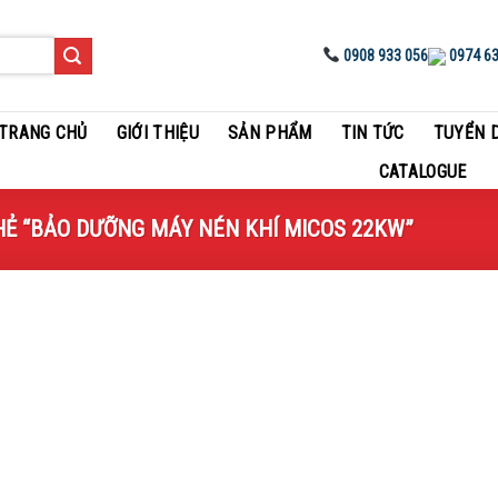
0908 933 056
0974 63
TRANG CHỦ
GIỚI THIỆU
SẢN PHẨM
TIN TỨC
TUYỂN 
CATALOGUE
“BẢO DƯỠNG MÁY NÉN KHÍ MICOS 22KW”