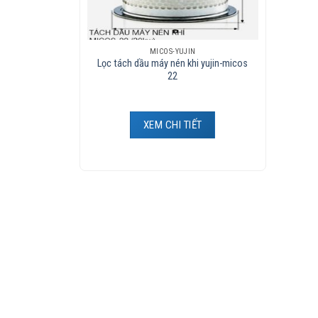
MICOS-YUJIN
Lọc tách dầu máy nén khi yujin-micos
22
XEM CHI TIẾT