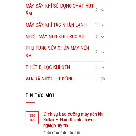
MÁY SẤY KHÍ SỬ DỤNG CHẤT HÚT
(2)
ẨM
MÁY SẤY KHÍ TÁC NHÂN LẠNH
(1)
NHỚT MÁY NÉN KHÍ TRỤC VÍT
(6)
PHỤ TÙNG SỬA CHỮA MÁY NÉN
(7)
KHÍ
THIẾT BỊ LỌC KHÍ NÉN
(6)
VAN XÃ NƯỚC TỰ ĐỘNG
(2)
TIN TỨC MỚI
Dịch vụ bảo dưỡng máy nén khí
08
Sullair – Nam Khánh chuyên
Th5
nghiệp, uy tín
Chức năng bình luận bị tắt
ở