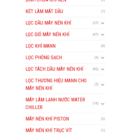
KÉT LÀM MÁT DẦU
(1)
LỌC DẦU MÁY NÉN KHÍ
(27)
LỌC GIÓ MÁY NÉN KHÍ
(47)
LỌC KHÍ MANN
(0)
LỌC PHÒNG SẠCH
(6)
LỌC TÁCH DẦU MÁY NÉN KHÍ
(82)
LỌC THƯƠNG HIỆU MANN CHO
(2)
MÁY NÉN KHÍ
MÁY LÀM LẠNH NƯỚC WATER
(10)
CHILLER
MÁY NÉN KHÍ PISTON
(2)
MÁY NÉN KHÍ TRỤC VÍT
(1)