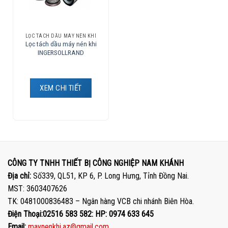
LỌC TÁCH DẦU MÁY NÉN KHÍ
Lọc tách dầu máy nén khi
INGERSOLLRAND
XEM CHI TIẾT
CÔNG TY TNHH THIẾT BỊ CÔNG NGHIỆP NAM KHÁNH
Địa chỉ:
Số339, QL51, KP 6, P. Long Hưng, Tỉnh Đồng Nai.
MST: 3603407626
TK: 0481000836483 – Ngân hàng VCB chi nhánh Biên Hòa.
Điện Thoại:02516 583 582: HP: 0974 633 645
Email:
maynenkhi.az@gmail.com