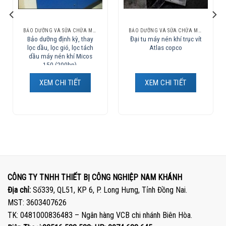
BẢO DƯỠNG VÀ SỮA CHỮA MÁY NÉN KHÍ
BẢO DƯỠNG VÀ SỮA CHỮA MÁY NÉN KHÍ
Bảo dưỡng định kỳ, thay
Đại tu máy nén khí trục vít
lọc dầu, lọc gió, lọc tách
Atlas copco
dầu máy nén khí Micos
150 (200hp).
XEM CHI TIẾT
XEM CHI TIẾT
CÔNG TY TNHH THIẾT BỊ CÔNG NGHIỆP NAM KHÁNH
Địa chỉ:
Số339, QL51, KP 6, P. Long Hưng, Tỉnh Đồng Nai.
MST: 3603407626
TK: 0481000836483 – Ngân hàng VCB chi nhánh Biên Hòa.