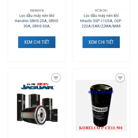
HANSHIN
HITACHI
Lọc dầu máy nén khí
Lọc dầu máy nén khí
Hanshin GRH3-20A, GRH3-
Hitachi OSP-11U5A, OSP-
30A, GRH3-50A,
22SA/SAR/22MA/MAR
XEM CHI TIẾT
XEM CHI TIẾT
Add to
Add to
Wishlist
Wishlist