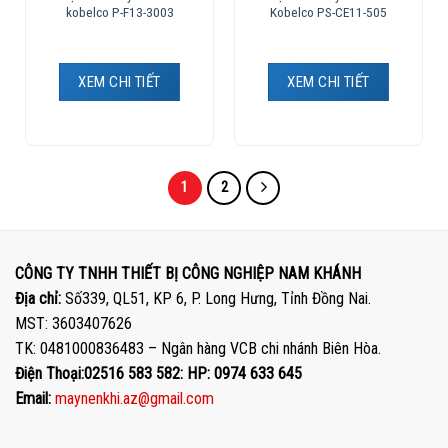
kobelco P-F13-3003
Kobelco PS-CE11-505
XEM CHI TIẾT
XEM CHI TIẾT
1
2
CÔNG TY TNHH THIẾT BỊ CÔNG NGHIỆP NAM KHÁNH
Địa chỉ:
Số339, QL51, KP 6, P. Long Hưng, Tỉnh Đồng Nai.
MST: 3603407626
TK: 0481000836483 – Ngân hàng VCB chi nhánh Biên Hòa.
Điện Thoại:02516 583 582: HP: 0974 633 645
Email:
maynenkhi.az@gmail.com