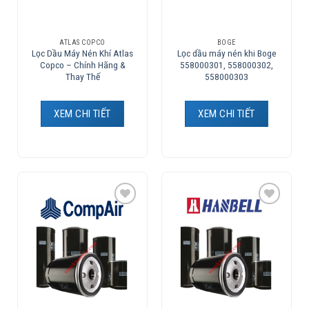
ATLAS COPCO
BOGE
Lọc Dầu Máy Nén Khí Atlas
Lọc dầu máy nén khi Boge
Copco – Chính Hãng &
558000301, 558000302,
Thay Thế
558000303
XEM CHI TIẾT
XEM CHI TIẾT
Add to
Add to
Wishlist
Wishlist