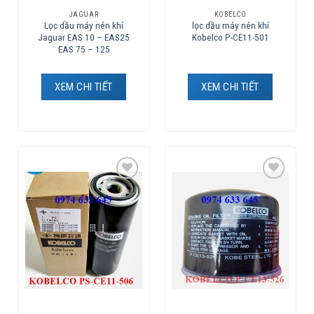
JAGUAR
KOBELCO
Lọc dầu máy nén khí
lọc dầu máy nén khí
Jaguar EAS 10 – EAS25
Kobelco P-CE11-501
EAS 75 – 125
XEM CHI TIẾT
XEM CHI TIẾT
Add to
Add to
Wishlist
Wishlist