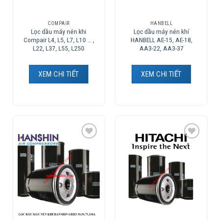
COMPAIR
HANBELL
Lọc dầu máy nén khi
Lọc dầu máy nén khí
Compair L4, L5, L7, L10 … ,
HANBELL AE-15, AE-18,
L22, L37, L55, L250
AA3-22, AA3-37
XEM CHI TIẾT
XEM CHI TIẾT
Add to
Add to
Wishlist
Wishlist