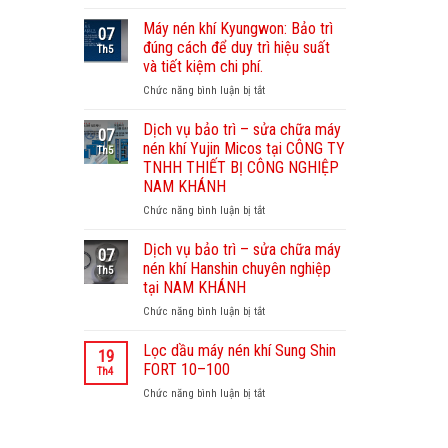
Dịch
vụ
Máy nén khí Kyungwon: Bảo trì
07
bảo
đúng cách để duy trì hiệu suất
Th5
dưỡng
và tiết kiệm chi phí.
máy
Chức năng bình luận bị tắt
ở
nén
Máy
khí
nén
Sullair
Dịch vụ bảo trì – sửa chữa máy
07
khí
–
nén khí Yujin Micos tại CÔNG TY
Th5
Kyungwon:
Nam
TNHH THIẾT BỊ CÔNG NGHIỆP
Bảo
Khánh
NAM KHÁNH
trì
chuyên
đúng
Chức năng bình luận bị tắt
nghiệp,
ở
cách
uy
Dịch
để
tín
vụ
Dịch vụ bảo trì – sửa chữa máy
07
duy
bảo
nén khí Hanshin chuyên nghiệp
Th5
trì
trì
tại NAM KHÁNH
hiệu
–
Chức năng bình luận bị tắt
suất
ở
sửa
và
Dịch
chữa
tiết
vụ
máy
Lọc dầu máy nén khí Sung Shin
19
kiệm
bảo
nén
FORT 10–100
Th4
chi
trì
khí
Chức năng bình luận bị tắt
ở
phí.
–
Yujin
Lọc
sửa
Micos
dầu
chữa
tại
máy
máy