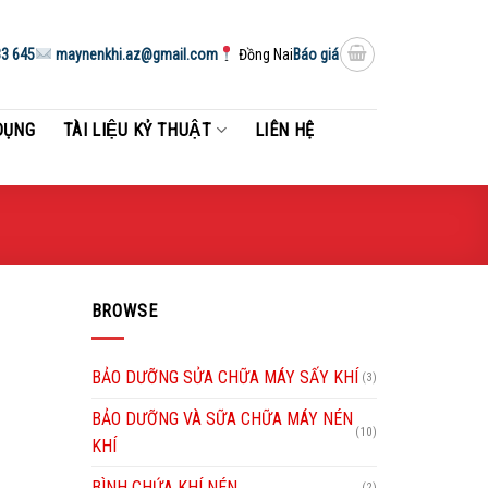
3 645
maynenkhi.az@gmail.com
Đồng Nai
Báo giá
DỤNG
TÀI LIỆU KỶ THUẬT
LIÊN HỆ
BROWSE
BẢO DƯỠNG SỬA CHỮA MÁY SẤY KHÍ
(3)
BẢO DƯỠNG VÀ SỮA CHỮA MÁY NÉN
(10)
KHÍ
BÌNH CHỨA KHÍ NÉN
(2)