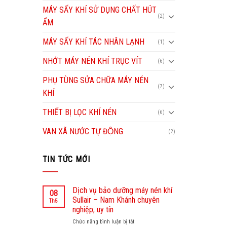
MÁY SẤY KHÍ SỬ DỤNG CHẤT HÚT
(2)
ẨM
MÁY SẤY KHÍ TÁC NHÂN LẠNH
(1)
NHỚT MÁY NÉN KHÍ TRỤC VÍT
(6)
PHỤ TÙNG SỬA CHỮA MÁY NÉN
(7)
KHÍ
THIẾT BỊ LỌC KHÍ NÉN
(6)
VAN XÃ NƯỚC TỰ ĐỘNG
(2)
TIN TỨC MỚI
Dịch vụ bảo dưỡng máy nén khí
08
Sullair – Nam Khánh chuyên
Th5
nghiệp, uy tín
Chức năng bình luận bị tắt
ở