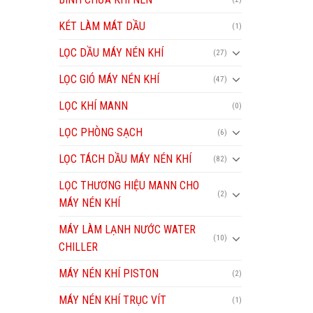
KÉT LÀM MÁT DẦU
(1)
LỌC DẦU MÁY NÉN KHÍ
(27)
LỌC GIÓ MÁY NÉN KHÍ
(47)
LỌC KHÍ MANN
(0)
LỌC PHÒNG SẠCH
(6)
LỌC TÁCH DẦU MÁY NÉN KHÍ
(82)
LỌC THƯƠNG HIỆU MANN CHO
(2)
MÁY NÉN KHÍ
MÁY LÀM LẠNH NƯỚC WATER
(10)
CHILLER
MÁY NÉN KHÍ PISTON
(2)
MÁY NÉN KHÍ TRỤC VÍT
(1)