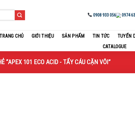
0908 933 056
0974 63
TRANG CHỦ
GIỚI THIỆU
SẢN PHẨM
TIN TỨC
TUYỂN 
CATALOGUE
“APEX 101 ECO ACID - TẨY CÁU CẶN VÔI”