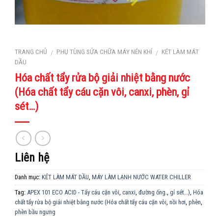
TRANG CHỦ
PHỤ TÙNG SỬA CHỮA MÁY NÉN KHÍ
KÉT LÀM MÁT
/
/
DẦU
Hóa chất tẩy rửa bộ giải nhiệt bằng nước
(Hóa chất tẩy cáu cặn vôi, canxi, phèn, gỉ
sét…)
Liên hệ
Danh mục:
KÉT LÀM MÁT DẦU
,
MÁY LÀM LẠNH NƯỚC WATER CHILLER
Tag:
APEX 101 ECO ACID - Tẩy cáu cặn vôi
,
canxi
,
đường ống.
,
gỉ sét...)
,
Hóa
chất tẩy rửa bộ giải nhiệt bằng nước (Hóa chất tẩy cáu cặn vôi
,
nồi hơi
,
phèn
,
phèn bầu ngưng