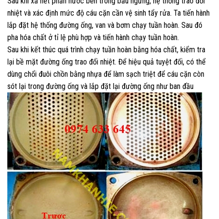
Sau khi xả hết phần nước bên trong bầu ngưng, hệ thống trao đổi
nhiệt và xác định mức độ cáu cặn cần vệ sinh tẩy rửa. Ta tiến hành
lắp đặt hệ thống đường ống, van và bơm chạy tuần hoàn. Sau đó
pha hóa chất ở tỉ lệ phù hợp và tiến hành chạy tuần hoàn.
Sau khi kết thúc quá trình chạy tuần hoàn bằng hóa chất, kiểm tra
lại bề mặt đường ống trao đổi nhiệt. Để hiệu quả tuyệt đối, có thể
dùng chổi đuôi chồn bằng nhựa để làm sạch triệt để cáu cặn còn
sót lại trong đường ống và lắp đặt lại đường ống như ban đầu