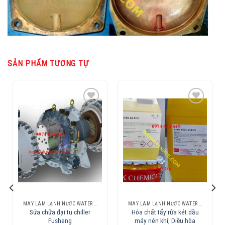
SẢN PHẨM TƯƠNG TỰ
Add to
Add to
Wishlist
Wishlist
MÁY LÀM LẠNH NƯỚC WATER CHILLER
MÁY LÀM LẠNH NƯỚC WATER CHILLER
Sửa chữa đại tu chiller
Hóa chất tẩy rửa két dầu
Fusheng
máy nén khí, Diều hòa