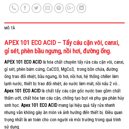
MÔ TẢ
APEX 101 ECO ACID – Tẩy cáu cặn vôi, canxi,
gỉ sét, phèn bầu ngưng, nồi hơi, đường ống.
APEX 101 ECO ACID
là hóa chất chuyên tẩy rửa cáu cặn vôi, canxi,
gỉ sét, phèn bám cứng, CaCO3, MgCo3, trong bồn chứa, đường
ống trao đổi nhiệt, bầu ngưng, lò hơi, nồi hơi, hệ thống chiller làm
lạnh nước, thiết bị trao đổi nhiệt, áo nước làm mát, nồi nấu 2 vỏ…
Apex 101 ECO ACID
là chất tẩy cáu cặn gốc nước bao gồm chất
thấm ướt, chất hòa tan cáu cặn, chống tạo bọt và phụ gia phân hủy
sinh học.
Apex 101 ECO ACID
mang lại hiệu quả tẩy rửa nhanh
nhưng vẫn không gây ăn mòn và ảnh hưởng đến thiết bị. Điều quan
trọng nhất là an toàn cho con người và môi trường trong quá trình
sử dụng.