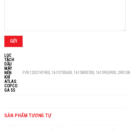
LỌC
TÁCH
DẦU
MÁY
P/N:1202741900, 1613730600, 1613800700, 1613955900, 29010
NÉN
KHÍ
ATLAS
COPCO
GA 55
SẢN PHẨM TƯƠNG TỰ