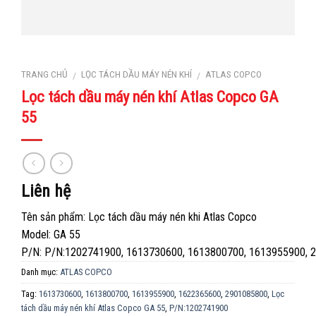
TRANG CHỦ
LỌC TÁCH DẦU MÁY NÉN KHÍ
ATLAS COPCO
/
/
Lọc tách dầu máy nén khí Atlas Copco GA
55
Liên hệ
Tên sản phẩm: Lọc tách dầu máy nén khi Atlas Copco
Model: GA 55
P/N: P/N:1202741900, 1613730600, 1613800700, 1613955900, 
Danh mục:
ATLAS COPCO
Tag:
1613730600
,
1613800700
,
1613955900
,
1622365600
,
2901085800
,
Lọc
tách dầu máy nén khí Atlas Copco GA 55
,
P/N:1202741900