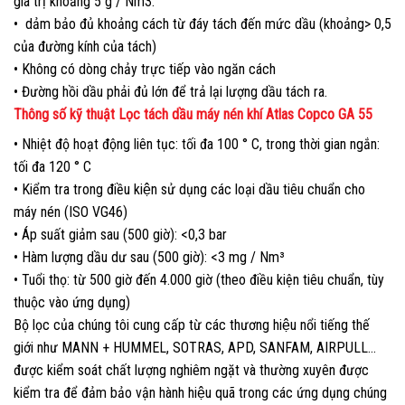
giá trị khoảng 5 g / Nm3.
• dảm bảo đủ khoảng cách từ đáy tách đến mức dầu (khoảng> 0,5
của đường kính của tách)
• Không có dòng chảy trực tiếp vào ngăn cách
• Đường hồi dầu phải đủ lớn để trả lại lượng dầu tách ra.
Thông số kỹ thuật Lọc tách dầu máy nén khí Atlas Copco GA 55
• Nhiệt độ hoạt động liên tục: tối đa 100 ° C, trong thời gian ngắn:
tối đa 120 ° C
• Kiểm tra trong điều kiện sử dụng các loại dầu tiêu chuẩn cho
máy nén (ISO VG46)
• Áp suất giảm sau (500 giờ): <0,3 bar
• Hàm lượng dầu dư sau (500 giờ): <3 mg / Nm³
• Tuổi thọ: từ 500 giờ đến 4.000 giờ (theo điều kiện tiêu chuẩn, tùy
thuộc vào ứng dụng)
Bộ lọc của chúng tôi cung cấp từ các thương hiệu nổi tiếng thế
giới như MANN + HUMMEL, SOTRAS, APD, SANFAM, AIRPULL…
được kiểm soát chất lượng nghiêm ngặt và thường xuyên được
kiểm tra để đảm bảo vận hành hiệu quã trong các ứng dụng chúng