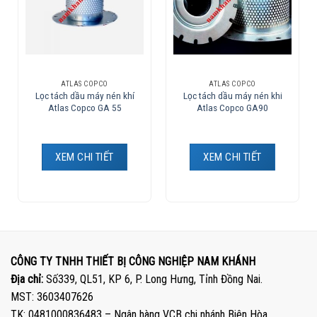
ATLAS COPCO
ATLAS COPCO
Lọc tách dầu máy nén khí
Lọc tách dầu máy nén khi
Atlas Copco GA 55
Atlas Copco GA90
XEM CHI TIẾT
XEM CHI TIẾT
CÔNG TY TNHH THIẾT BỊ CÔNG NGHIỆP NAM KHÁNH
Địa chỉ:
Số339, QL51, KP 6, P. Long Hưng, Tỉnh Đồng Nai.
MST: 3603407626
TK: 0481000836483 – Ngân hàng VCB chi nhánh Biên Hòa.