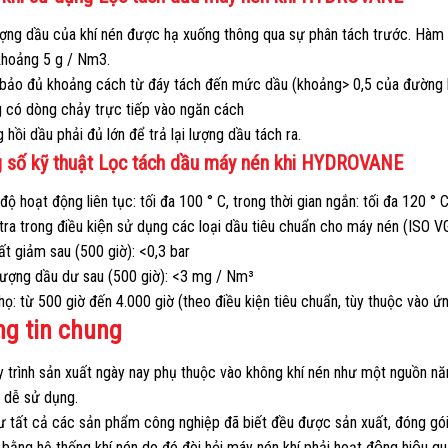
ng dầu của khí nén được hạ xuống thông qua sự phân tách trước. Hàm l
 khoảng 5 g / Nm3.
bảo đủ khoảng cách từ đáy tách đến mức dầu (khoảng> 0,5 của đường 
g có dòng chảy trực tiếp vào ngăn cách
 hồi dầu phải đủ lớn để trả lại lượng dầu tách ra.
 số kỹ thuật Lọc tách dầu máy nén khi HYDROVANE
 độ hoạt động liên tục: tối đa 100 ° C, trong thời gian ngắn: tối đa 120 ° 
tra trong điều kiện sử dụng các loại dầu tiêu chuẩn cho máy nén (ISO V
ất giảm sau (500 giờ): <0,3 bar
lượng dầu dư sau (500 giờ): <3 mg / Nm³
thọ: từ 500 giờ đến 4.000 giờ (theo điều kiện tiêu chuẩn, tùy thuộc vào 
g tin chung
 trình sản xuất ngày nay phụ thuộc vào không khí nén như một nguồn năn
 dễ sử dụng.
ư tất cả các sản phẩm công nghiệp đã biết đều được sản xuất, đóng gó
bằng hệ thống khí nén do đó đòi hỏi máy nén khí phải hoạt động hiệu quả