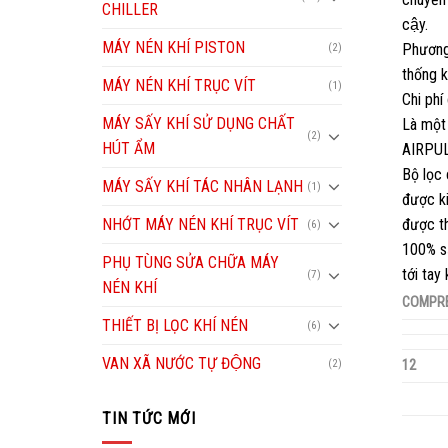
CHILLER
cậy.
MÁY NÉN KHÍ PISTON
Phương 
(2)
thống k
MÁY NÉN KHÍ TRỤC VÍT
(1)
Chi phí
MÁY SẤY KHÍ SỬ DỤNG CHẤT
Là một 
(2)
HÚT ẨM
AIRPULL
Bộ lọc 
MÁY SẤY KHÍ TÁC NHÂN LẠNH
(1)
được ki
NHỚT MÁY NÉN KHÍ TRỤC VÍT
được th
(6)
100% sa
PHỤ TÙNG SỬA CHỮA MÁY
tới tay
(7)
NÉN KHÍ
COMPR
THIẾT BỊ LỌC KHÍ NÉN
(6)
VAN XÃ NƯỚC TỰ ĐỘNG
(2)
12
TIN TỨC MỚI