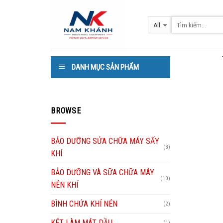
Skip
to
content
DANH MỤC SẢN PHẨM
BROWSE
BẢO DƯỠNG SỬA CHỮA MÁY SẤY
(3)
KHÍ
BẢO DƯỠNG VÀ SỮA CHỮA MÁY
(10)
NÉN KHÍ
BÌNH CHỨA KHÍ NÉN
(2)
KÉT LÀM MÁT DẦU
(1)