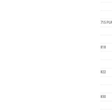
715 PU
818
822
830