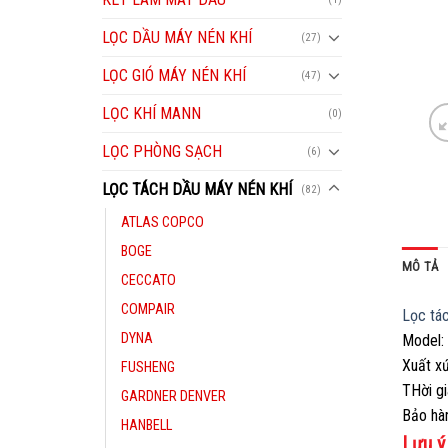
LỌC DẦU MÁY NÉN KHÍ
(27)
LỌC GIÓ MÁY NÉN KHÍ
(47)
LỌC KHÍ MANN
(0)
LỌC PHÒNG SẠCH
(6)
LỌC TÁCH DẦU MÁY NÉN KHÍ
(82)
ATLAS COPCO
BOGE
MÔ TẢ
CECCATO
COMPAIR
Lọc ta
DYNA
Model:
Xuất xư
FUSHENG
THời g
GARDNER DENVER
Bảo ha
HANBELL
Lưu ý