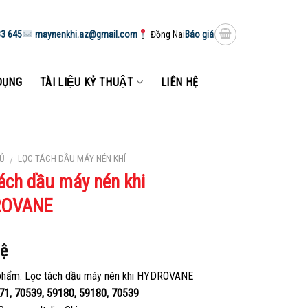
3 645
maynenkhi.az@gmail.com
Đồng Nai
Báo giá
DỤNG
TÀI LIỆU KỶ THUẬT
LIÊN HỆ
Ủ
LỌC TÁCH DẦU MÁY NÉN KHÍ
/
ách dầu máy nén khi
ROVANE
hệ
phẩm: Lọc tách dầu máy nén khi HYDROVANE
71, 70539, 59180, 59180, 70539