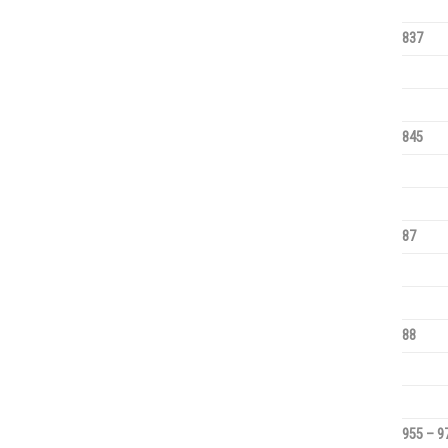
837
845
87
88
955 – 9