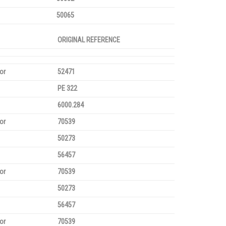
50065
ORIGINAL REFERENCE
or
52471
PE 322
6000.284
or
70539
50273
56457
or
70539
50273
56457
or
70539