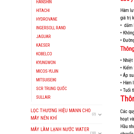
HANSHIN
Hàm lượ
HITACHI
giá trị
HYDROVANE
• dảm 
INGERSOLL RAND
• Khôn
JAGUAR
• Đường
KAESER
Thông
KOBELCO
• Nhiệt
KYUNGWON
• Kiểm 
MICOS-YUJIN
• Áp su
MITSUISEIKI
• Hàm 
SCR TRUNG QUỐC
• Tuổi 
Thôn
SULLAIR
LỌC THƯƠNG HIỆU MANN CHO
Các quy
(2)
MÁY NÉN KHÍ
hoạt và
Hầu nh
MÁY LÀM LẠNH NƯỚC WATER
chuyển 
(10)