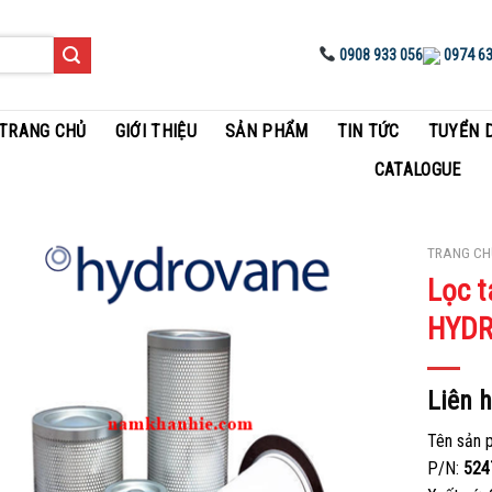
0908 933 056
0974 63
TRANG CHỦ
GIỚI THIỆU
SẢN PHẨM
TIN TỨC
TUYỂN 
CATALOGUE
TRANG CH
Lọc t
Add to
HYD
Wishlist
Liên 
Tên sản 
P/N:
524