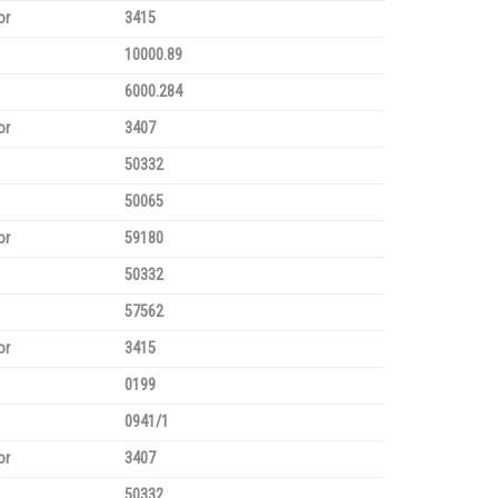
or
3415
10000.89
6000.284
or
3407
50332
50065
or
59180
50332
57562
or
3415
0199
0941/1
or
3407
50332