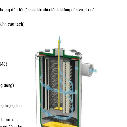
ượng dầu tối đa sau khi chia tách không nên vượt quá
kính của tách)
C
G46)
ứng dụng)
g lượng linh
i hoặc vận
 và đáng tin