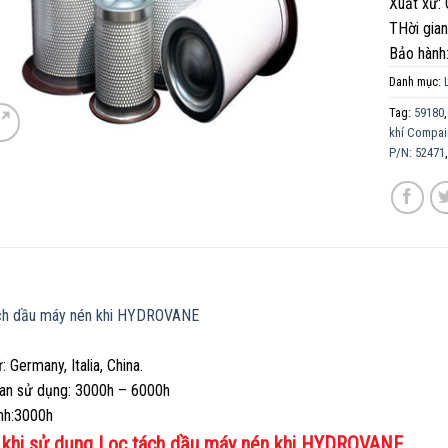
Xuất xứ:
THời gia
Bảo hàn
Danh mục:
Tag:
59180
khí Compa
P/N: 52471
́ch dầu máy nén khi HYDROVANE
́: Germany, Italia, China.
ian sử dụng: 3000h – 6000h
̀nh:3000h
 khi sử dụng Lọc tách dầu máy nén khi HYDROVANE