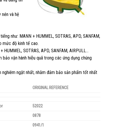
y nén và hệ
 nổi tiếng như: MANN + HUMMEL, SOTRAS, APD, SANFAM,
o mức độ kinh tế cao.
 như MANN + HUMMEL, SOTRAS, APD, SANFAM, AIRPULL…
bảo vận hành hiệu quã trong các ứng dụng chúng
h nghiêm ngặt nhất, nhằm đảm bảo sản phẩm tốt nhất
ORIGINAL REFERENCE
or
52022
0878
0941/1