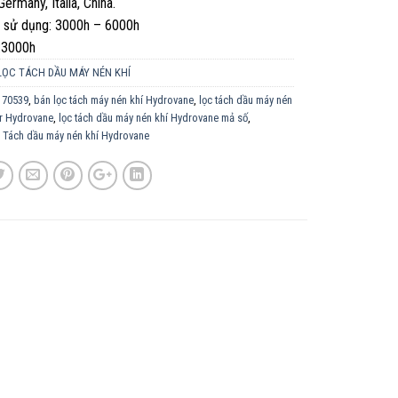
 Germany, Italia, China.
n sử dụng: 3000h – 6000h
h:3000h
LỌC TÁCH DẦU MÁY NÉN KHÍ
,
70539
,
bán lọc tách máy nén khí Hydrovane
,
lọc tách dầu máy nén
ir Hydrovane
,
lọc tách dầu máy nén khí Hydrovane mả số
,
,
Tách dầu máy nén khí Hydrovane