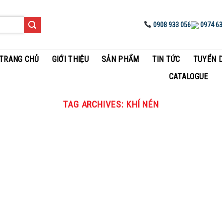
0908 933 056
0974 63
TRANG CHỦ
GIỚI THIỆU
SẢN PHẨM
TIN TỨC
TUYỂN 
CATALOGUE
TAG ARCHIVES:
KHÍ NÉN