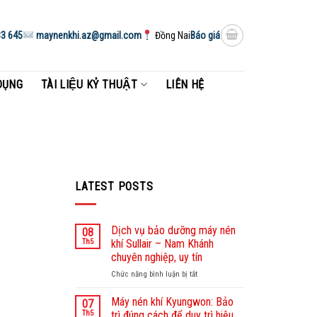
3 645
maynenkhi.az@gmail.com
Đồng Nai
Báo giá
DỤNG
TÀI LIỆU KỶ THUẬT
LIÊN HỆ
LATEST POSTS
Dịch vụ bảo dưỡng máy nén
08
Th5
khí Sullair – Nam Khánh
chuyên nghiệp, uy tín
Chức năng bình luận bị tắt
ở
Dịch
vụ
Máy nén khí Kyungwon: Bảo
07
bảo
Th5
trì đúng cách để duy trì hiệu