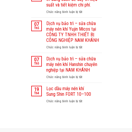
dưỡng
suất và tiết kiệm chi phí.
máy
Chức năng bình luận bị tắt
ở
nén
Máy
khí
nén
Sullair
Dịch vụ bảo trì – sửa chữa
07
khí
–
Th5
máy nén khí Yujin Micos tại
Kyungwon:
Nam
CÔNG TY TNHH THIẾT BỊ
Bảo
Khánh
CÔNG NGHIỆP NAM KHÁNH
trì
chuyên
đúng
Chức năng bình luận bị tắt
nghiệp,
ở
cách
uy
Dịch
để
tín
vụ
Dịch vụ bảo trì – sửa chữa
07
duy
bảo
Th5
máy nén khí Hanshin chuyên
trì
trì
nghiệp tại NAM KHÁNH
hiệu
–
Chức năng bình luận bị tắt
suất
ở
sửa
và
Dịch
chữa
tiết
vụ
máy
Lọc dầu máy nén khí
19
kiệm
bảo
nén
Th4
Sung Shin FORT 10–100
chi
trì
khí
Chức năng bình luận bị tắt
ở
phí.
–
Yujin
Lọc
sửa
Micos
dầu
chữa
tại
máy
máy
CÔNG
nén
nén
TY
khí
khí
TNHH
Sung Shin