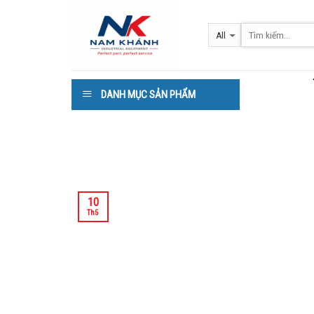
Skip
to
content
DANH MỤC SẢN PHẨM
10
Th5