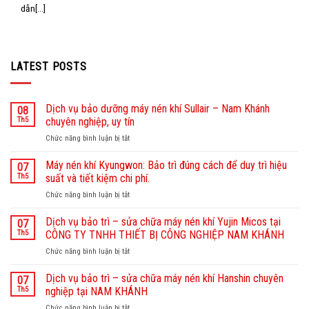
dẫn[...]
LATEST POSTS
Dịch vụ bảo dưỡng máy nén khí Sullair – Nam Khánh
08
Th5
chuyên nghiệp, uy tín
Chức năng bình luận bị tắt
ở
Dịch
vụ
Máy nén khí Kyungwon: Bảo trì đúng cách để duy trì hiệu
07
bảo
Th5
suất và tiết kiệm chi phí.
dưỡng
Chức năng bình luận bị tắt
ở
máy
Máy
nén
nén
Dịch vụ bảo trì – sửa chữa máy nén khí Yujin Micos tại
khí
07
khí
Sullair
Th5
CÔNG TY TNHH THIẾT BỊ CÔNG NGHIỆP NAM KHÁNH
Kyungwon:
–
Chức năng bình luận bị tắt
ở
Bảo
Nam
Dịch
trì
Khánh
vụ
Dịch vụ bảo trì – sửa chữa máy nén khí Hanshin chuyên
đúng
07
chuyên
bảo
cách
Th5
nghiệp tại NAM KHÁNH
nghiệp,
trì
để
uy
Chức năng bình luận bị tắt
ở