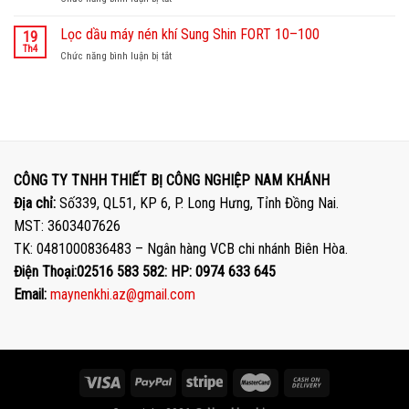
–
duy
tín
Dịch
sửa
trì
vụ
Lọc dầu máy nén khí Sung Shin FORT 10–100
chữa
19
hiệu
bảo
máy
Th4
suất
Chức năng bình luận bị tắt
ở
trì
nén
và
Lọc
–
khí
tiết
dầu
sửa
Yujin
kiệm
máy
chữa
Micos
chi
nén
máy
tại
phí.
khí
nén
CÔNG
Sung Shin
khí
TY
FORT
Hanshin
TNHH
CÔNG TY TNHH THIẾT BỊ CÔNG NGHIỆP NAM KHÁNH
10–
chuyên
THIẾT
100
Địa chỉ:
Số339, QL51, KP 6, P. Long Hưng, Tỉnh Đồng Nai.
nghiệp
BỊ
tại
CÔNG
MST: 3603407626
NAM
NGHIỆP
TK: 0481000836483 – Ngân hàng VCB chi nhánh Biên Hòa.
KHÁNH
NAM
KHÁNH
Điện Thoại:02516 583 582: HP: 0974 633 645
Email:
maynenkhi.az@gmail.com