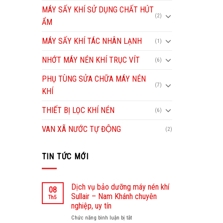
MÁY SẤY KHÍ SỬ DỤNG CHẤT HÚT
(2)
ẨM
MÁY SẤY KHÍ TÁC NHÂN LẠNH
(1)
NHỚT MÁY NÉN KHÍ TRỤC VÍT
(6)
PHỤ TÙNG SỬA CHỮA MÁY NÉN
(7)
KHÍ
THIẾT BỊ LỌC KHÍ NÉN
(6)
VAN XÃ NƯỚC TỰ ĐỘNG
(2)
TIN TỨC MỚI
Dịch vụ bảo dưỡng máy nén khí
08
Sullair – Nam Khánh chuyên
Th5
nghiệp, uy tín
Chức năng bình luận bị tắt
ở