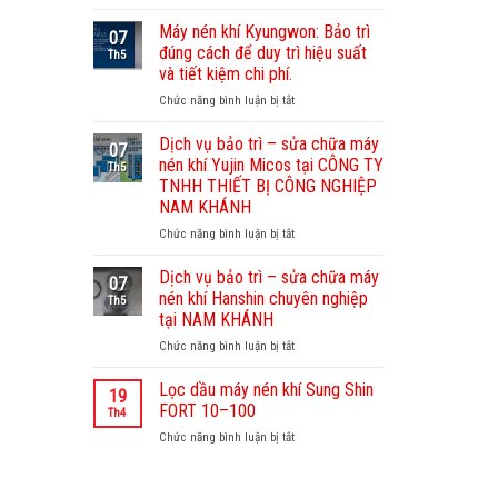
Dịch
vụ
Máy nén khí Kyungwon: Bảo trì
07
bảo
đúng cách để duy trì hiệu suất
Th5
dưỡng
và tiết kiệm chi phí.
máy
Chức năng bình luận bị tắt
ở
nén
Máy
khí
nén
Sullair
Dịch vụ bảo trì – sửa chữa máy
07
khí
–
nén khí Yujin Micos tại CÔNG TY
Th5
Kyungwon:
Nam
TNHH THIẾT BỊ CÔNG NGHIỆP
Bảo
Khánh
NAM KHÁNH
trì
chuyên
đúng
Chức năng bình luận bị tắt
nghiệp,
ở
cách
uy
Dịch
để
tín
vụ
Dịch vụ bảo trì – sửa chữa máy
07
duy
bảo
nén khí Hanshin chuyên nghiệp
Th5
trì
trì
tại NAM KHÁNH
hiệu
–
Chức năng bình luận bị tắt
suất
ở
sửa
và
Dịch
chữa
tiết
vụ
máy
Lọc dầu máy nén khí Sung Shin
19
kiệm
bảo
nén
FORT 10–100
Th4
chi
trì
khí
Chức năng bình luận bị tắt
ở
phí.
–
Yujin
Lọc
sửa
Micos
dầu
chữa
tại
máy
máy