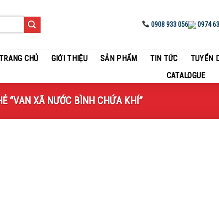
0908 933 056
0974 63
TRANG CHỦ
GIỚI THIỆU
SẢN PHẨM
TIN TỨC
TUYỂN 
CATALOGUE
VAN XÃ NƯỚC BÌNH CHỨA KHÍ”