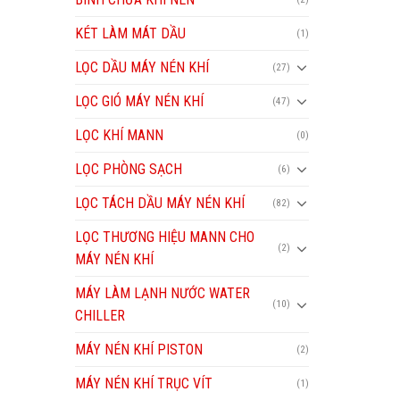
KÉT LÀM MÁT DẦU
(1)
LỌC DẦU MÁY NÉN KHÍ
(27)
LỌC GIÓ MÁY NÉN KHÍ
(47)
LỌC KHÍ MANN
(0)
LỌC PHÒNG SẠCH
(6)
LỌC TÁCH DẦU MÁY NÉN KHÍ
(82)
LỌC THƯƠNG HIỆU MANN CHO
(2)
MÁY NÉN KHÍ
MÁY LÀM LẠNH NƯỚC WATER
(10)
CHILLER
MÁY NÉN KHÍ PISTON
(2)
MÁY NÉN KHÍ TRỤC VÍT
(1)