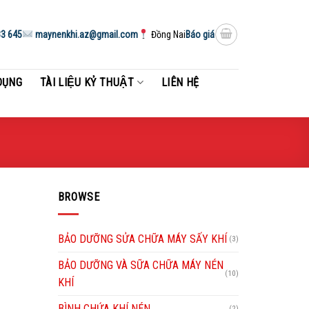
3 645
maynenkhi.az@gmail.com
Đồng Nai
Báo giá
DỤNG
TÀI LIỆU KỶ THUẬT
LIÊN HỆ
BROWSE
BẢO DƯỠNG SỬA CHỮA MÁY SẤY KHÍ
(3)
BẢO DƯỠNG VÀ SỮA CHỮA MÁY NÉN
(10)
KHÍ
BÌNH CHỨA KHÍ NÉN
(2)