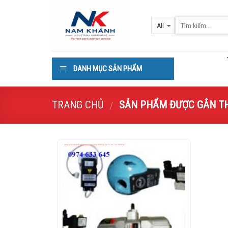
Skip
to
content
DANH MỤC SẢN PHẨM
TRANG CHỦ
SẢN PHẨM ĐƯỢC GẮN THẺ “
/
Add to
Wishlist