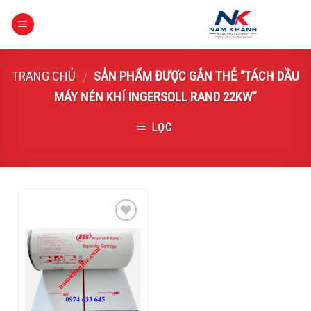
Skip
to
content
TRANG CHỦ
SẢN PHẨM ĐƯỢC GẮN THẺ “TÁCH DẦU
/
MÁY NÉN KHÍ INGERSOLL RAND 22KW”
LỌC
Add to
Wishlist