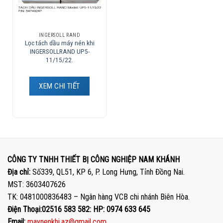
INGERSOLL RAND
Lọc tách dầu máy nén khi
INGERSOLLRAND UP5-
11/15/22.
XEM CHI TIẾT
CÔNG TY TNHH THIẾT BỊ CÔNG NGHIỆP NAM KHÁNH
Địa chỉ:
Số339, QL51, KP 6, P. Long Hưng, Tỉnh Đồng Nai.
MST: 3603407626
TK: 0481000836483 – Ngân hàng VCB chi nhánh Biên Hòa.
Điện Thoại:02516 583 582: HP: 0974 633 645
Email:
maynenkhi.az@gmail.com