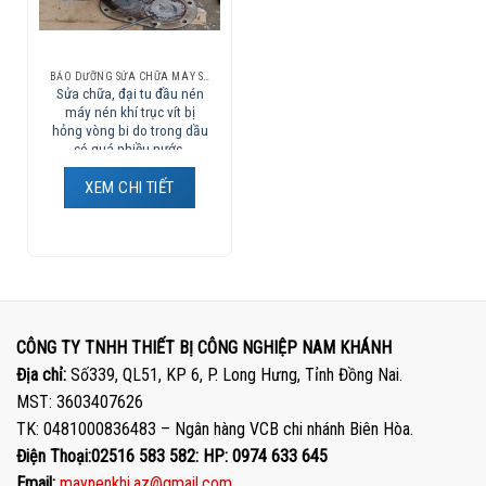
BẢO DƯỠNG SỬA CHỮA MÁY SẤY KHÍ
Sửa chữa, đại tu đầu nén
máy nén khí trục vít bị
hỏng vòng bi do trong dầu
có quá nhiều nước.
XEM CHI TIẾT
CÔNG TY TNHH THIẾT BỊ CÔNG NGHIỆP NAM KHÁNH
Địa chỉ:
Số339, QL51, KP 6, P. Long Hưng, Tỉnh Đồng Nai.
MST: 3603407626
TK: 0481000836483 – Ngân hàng VCB chi nhánh Biên Hòa.
Điện Thoại:02516 583 582: HP: 0974 633 645
Email:
maynenkhi.az@gmail.com