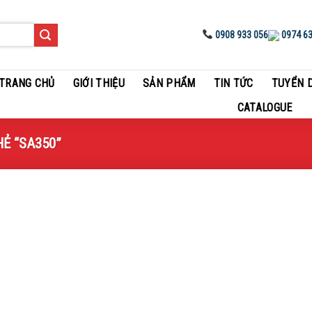
0908 933 056
0974 63
TRANG CHỦ
GIỚI THIỆU
SẢN PHẨM
TIN TỨC
TUYỂN 
CATALOGUE
Ẻ “SA350”