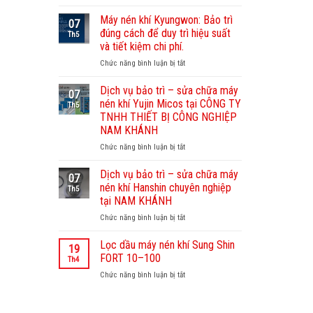
Dịch
vụ
Máy nén khí Kyungwon: Bảo trì
07
bảo
đúng cách để duy trì hiệu suất
Th5
dưỡng
và tiết kiệm chi phí.
máy
Chức năng bình luận bị tắt
ở
nén
Máy
khí
nén
Sullair
Dịch vụ bảo trì – sửa chữa máy
07
khí
–
nén khí Yujin Micos tại CÔNG TY
Th5
Kyungwon:
Nam
TNHH THIẾT BỊ CÔNG NGHIỆP
Bảo
Khánh
NAM KHÁNH
trì
chuyên
đúng
Chức năng bình luận bị tắt
nghiệp,
ở
cách
uy
Dịch
để
tín
vụ
Dịch vụ bảo trì – sửa chữa máy
07
duy
bảo
nén khí Hanshin chuyên nghiệp
Th5
trì
trì
tại NAM KHÁNH
hiệu
–
Chức năng bình luận bị tắt
suất
ở
sửa
và
Dịch
chữa
tiết
vụ
máy
Lọc dầu máy nén khí Sung Shin
19
kiệm
bảo
nén
FORT 10–100
Th4
chi
trì
khí
Chức năng bình luận bị tắt
ở
phí.
–
Yujin
Lọc
sửa
Micos
dầu
chữa
tại
máy
máy