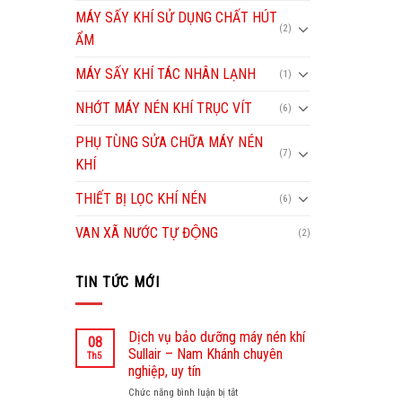
MÁY SẤY KHÍ SỬ DỤNG CHẤT HÚT
(2)
ẨM
MÁY SẤY KHÍ TÁC NHÂN LẠNH
(1)
NHỚT MÁY NÉN KHÍ TRỤC VÍT
(6)
PHỤ TÙNG SỬA CHỮA MÁY NÉN
(7)
KHÍ
THIẾT BỊ LỌC KHÍ NÉN
(6)
VAN XÃ NƯỚC TỰ ĐỘNG
(2)
TIN TỨC MỚI
Dịch vụ bảo dưỡng máy nén khí
08
Sullair – Nam Khánh chuyên
Th5
nghiệp, uy tín
Chức năng bình luận bị tắt
ở