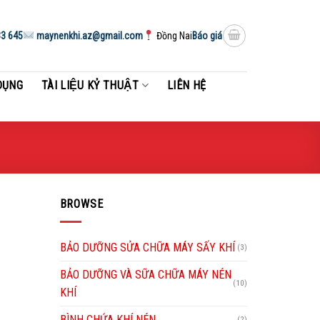
3 645
maynenkhi.az@gmail.com
Đồng Nai
Báo giá
DỤNG
TÀI LIỆU KỶ THUẬT
LIÊN HỆ
BROWSE
BẢO DƯỠNG SỬA CHỮA MÁY SẤY KHÍ
(3)
BẢO DƯỠNG VÀ SỮA CHỮA MÁY NÉN
(10)
KHÍ
BÌNH CHỨA KHÍ NÉN
(2)