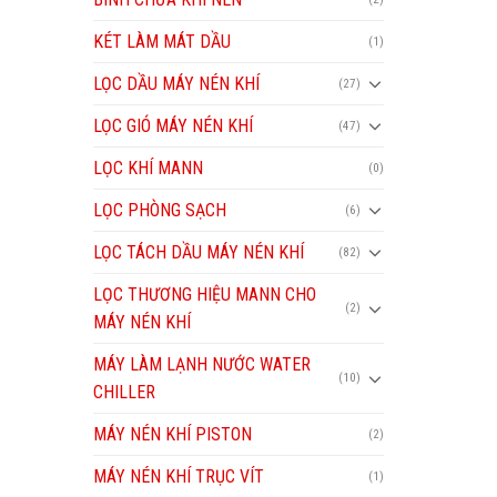
KÉT LÀM MÁT DẦU
(1)
LỌC DẦU MÁY NÉN KHÍ
(27)
LỌC GIÓ MÁY NÉN KHÍ
(47)
LỌC KHÍ MANN
(0)
LỌC PHÒNG SẠCH
(6)
LỌC TÁCH DẦU MÁY NÉN KHÍ
(82)
LỌC THƯƠNG HIỆU MANN CHO
(2)
MÁY NÉN KHÍ
MÁY LÀM LẠNH NƯỚC WATER
(10)
CHILLER
MÁY NÉN KHÍ PISTON
(2)
MÁY NÉN KHÍ TRỤC VÍT
(1)