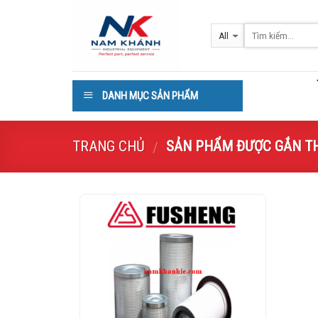
Skip
to
content
DANH MỤC SẢN PHẨM
TRANG CHỦ
SẢN PHẨM ĐƯỢC GẮN TH
/
Add to
Wishlist