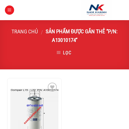
Skip
to
content
TRANG CHỦ
SẢN PHẨM ĐƯỢC GẮN THẺ “P/N:
/
A13010174”
LỌC
Add to
Wishlist