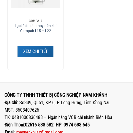
COMPAIR
Lọc tách dầu máy nén khí
Compair L15 – L22
XEM CHI TIẾT
CÔNG TY TNHH THIẾT BỊ CÔNG NGHIỆP NAM KHÁNH
Địa chỉ:
Số339, QL51, KP 6, P. Long Hưng, Tỉnh Đồng Nai.
MST: 3603407626
TK: 0481000836483 – Ngân hàng VCB chi nhánh Biên Hòa.
Điện Thoại:02516 583 582: HP: 0974 633 645
Email:
maynenkhi.az@gmail.com