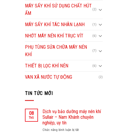
MÁY SẤY KHÍ SỬ DỤNG CHẤT HÚT
(2)
ẨM
MÁY SẤY KHÍ TÁC NHÂN LẠNH
(1)
NHỚT MÁY NÉN KHÍ TRỤC VÍT
(6)
PHỤ TÙNG SỬA CHỮA MÁY NÉN
(7)
KHÍ
THIẾT BỊ LỌC KHÍ NÉN
(6)
VAN XÃ NƯỚC TỰ ĐỘNG
(2)
TIN TỨC MỚI
Dịch vụ bảo dưỡng máy nén khí
08
Sullair – Nam Khánh chuyên
Th5
nghiệp, uy tín
Chức năng bình luận bị tắt
ở