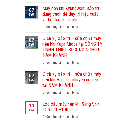
Dịch
vụ
Máy nén khí Kyungwon: Bảo trì
07
bảo
đúng cách để duy trì hiệu suất
Th5
dưỡng
và tiết kiệm chi phí.
máy
Chức năng bình luận bị tắt
ở
nén
Máy
khí
nén
Sullair
Dịch vụ bảo trì – sửa chữa máy
07
khí
–
nén khí Yujin Micos tại CÔNG TY
Th5
Kyungwon:
Nam
TNHH THIẾT BỊ CÔNG NGHIỆP
Bảo
Khánh
NAM KHÁNH
trì
chuyên
đúng
Chức năng bình luận bị tắt
nghiệp,
ở
cách
uy
Dịch
để
tín
vụ
Dịch vụ bảo trì – sửa chữa máy
07
duy
bảo
nén khí Hanshin chuyên nghiệp
Th5
trì
trì
tại NAM KHÁNH
hiệu
–
Chức năng bình luận bị tắt
suất
ở
sửa
và
Dịch
chữa
tiết
vụ
máy
Lọc dầu máy nén khí Sung Shin
19
kiệm
bảo
nén
FORT 10–100
Th4
chi
trì
khí
Chức năng bình luận bị tắt
ở
phí.
–
Yujin
Lọc
sửa
Micos
dầu
chữa
tại
máy
máy