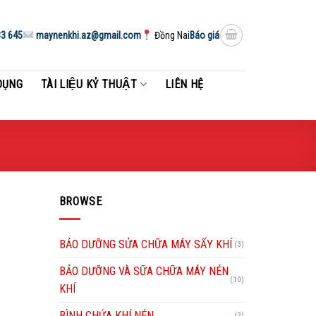
3 645
maynenkhi.az@gmail.com
Đồng Nai
Báo giá
DỤNG
TÀI LIỆU KỶ THUẬT
LIÊN HỆ
BROWSE
BẢO DƯỠNG SỬA CHỮA MÁY SẤY KHÍ
(3)
BẢO DƯỠNG VÀ SỮA CHỮA MÁY NÉN
(10)
KHÍ
BÌNH CHỨA KHÍ NÉN
(2)