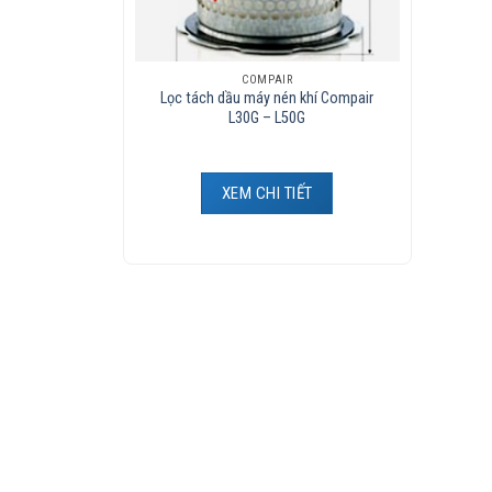
COMPAIR
Lọc tách dầu máy nén khí Compair
L30G – L50G
XEM CHI TIẾT