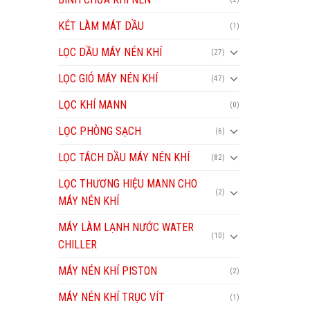
KÉT LÀM MÁT DẦU
(1)
LỌC DẦU MÁY NÉN KHÍ
(27)
LỌC GIÓ MÁY NÉN KHÍ
(47)
LỌC KHÍ MANN
(0)
LỌC PHÒNG SẠCH
(6)
LỌC TÁCH DẦU MÁY NÉN KHÍ
(82)
LỌC THƯƠNG HIỆU MANN CHO
(2)
MÁY NÉN KHÍ
MÁY LÀM LẠNH NƯỚC WATER
(10)
CHILLER
MÁY NÉN KHÍ PISTON
(2)
MÁY NÉN KHÍ TRỤC VÍT
(1)