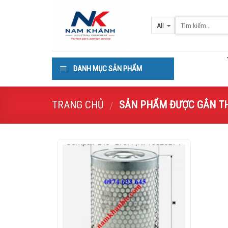
Skip
to
content
DANH MỤC SẢN PHẨM
TRANG CHỦ
SẢN PHẨM ĐƯỢC GẮN THẺ
/
Add to
Wishlist