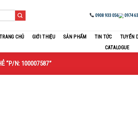
0908 933 056
0974 63
TRANG CHỦ
GIỚI THIỆU
SẢN PHẨM
TIN TỨC
TUYỂN 
CATALOGUE
 “P/N: 100007587”