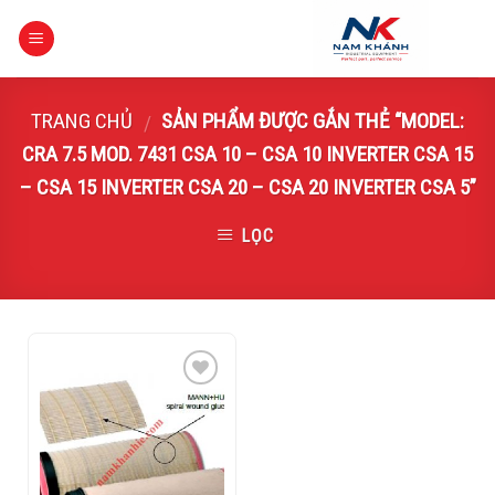
Skip
to
content
TRANG CHỦ
SẢN PHẨM ĐƯỢC GẮN THẺ “MODEL:
/
CRA 7.5 MOD. 7431 CSA 10 – CSA 10 INVERTER CSA 15
– CSA 15 INVERTER CSA 20 – CSA 20 INVERTER CSA 5”
LỌC
Add to
Wishlist