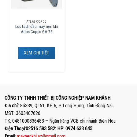
ATLAS COPCO
Lọc tách dầu máy nén khí
Atlas Copco GA 75
XEM CHI TIẾT
CÔNG TY TNHH THIẾT BỊ CÔNG NGHIỆP NAM KHÁNH
Địa chỉ:
Số339, QL51, KP 6, P. Long Hưng, Tỉnh Đồng Nai.
MST: 3603407626
TK: 0481000836483 – Ngân hàng VCB chi nhánh Biên Hòa.
Điện Thoại:02516 583 582: HP: 0974 633 645
Email:
maynenkhi.az@gmail.com