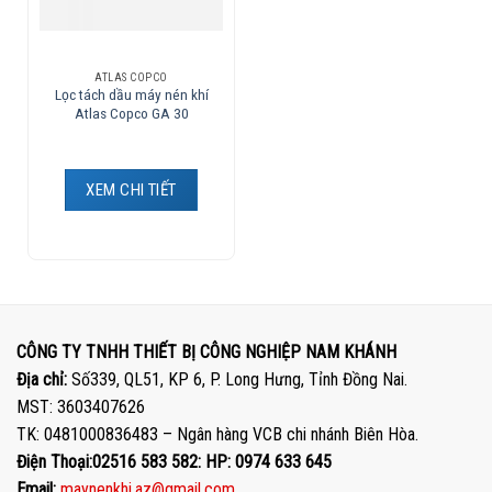
ATLAS COPCO
Lọc tách dầu máy nén khí
Atlas Copco GA 30
XEM CHI TIẾT
CÔNG TY TNHH THIẾT BỊ CÔNG NGHIỆP NAM KHÁNH
Địa chỉ:
Số339, QL51, KP 6, P. Long Hưng, Tỉnh Đồng Nai.
MST: 3603407626
TK: 0481000836483 – Ngân hàng VCB chi nhánh Biên Hòa.
Điện Thoại:02516 583 582: HP: 0974 633 645
Email:
maynenkhi.az@gmail.com