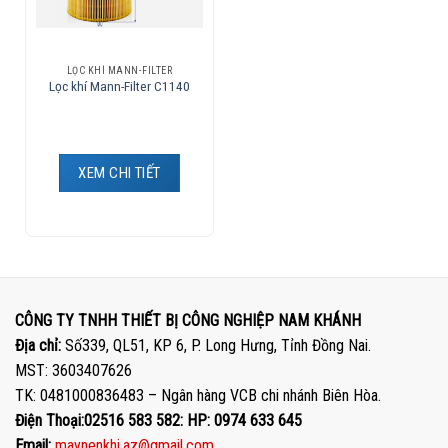
LỌC KHÍ MANN-FILTER
Lọc khí Mann-Filter C1140
XEM CHI TIẾT
CÔNG TY TNHH THIẾT BỊ CÔNG NGHIỆP NAM KHÁNH
Địa chỉ:
Số339, QL51, KP 6, P. Long Hưng, Tỉnh Đồng Nai.
MST: 3603407626
TK: 0481000836483 – Ngân hàng VCB chi nhánh Biên Hòa.
Điện Thoại:02516 583 582: HP: 0974 633 645
Email:
maynenkhi.az@gmail.com