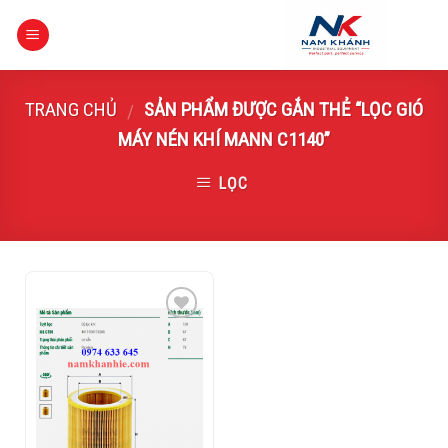
Skip
to
content
TRANG CHỦ
SẢN PHẨM ĐƯỢC GẮN THẺ “LỌC GIÓ
/
MÁY NÉN KHÍ MANN C1140”
LỌC
Add to
Wishlist