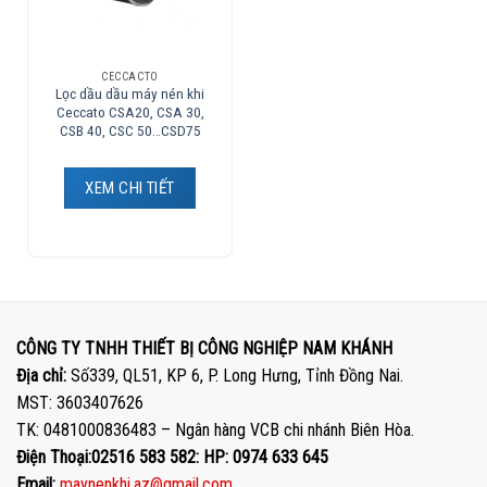
CECCACTO
Lọc dầu dầu máy nén khi
Ceccato CSA20, CSA 30,
CSB 40, CSC 50…CSD75
XEM CHI TIẾT
CÔNG TY TNHH THIẾT BỊ CÔNG NGHIỆP NAM KHÁNH
Địa chỉ:
Số339, QL51, KP 6, P. Long Hưng, Tỉnh Đồng Nai.
MST: 3603407626
TK: 0481000836483 – Ngân hàng VCB chi nhánh Biên Hòa.
Điện Thoại:02516 583 582: HP: 0974 633 645
Email:
maynenkhi.az@gmail.com