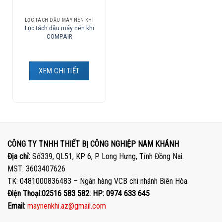
LỌC TÁCH DẦU MÁY NÉN KHÍ
Lọc tách dầu máy nén khi
COMPAIR
XEM CHI TIẾT
CÔNG TY TNHH THIẾT BỊ CÔNG NGHIỆP NAM KHÁNH
Địa chỉ:
Số339, QL51, KP 6, P. Long Hưng, Tỉnh Đồng Nai.
MST: 3603407626
TK: 0481000836483 – Ngân hàng VCB chi nhánh Biên Hòa.
Điện Thoại:02516 583 582: HP: 0974 633 645
Email:
maynenkhi.az@gmail.com