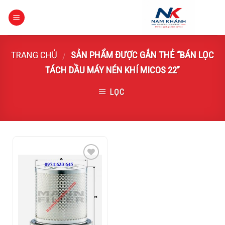
Skip
to
content
TRANG CHỦ
SẢN PHẨM ĐƯỢC GẮN THẺ “BÁN LỌC
/
TÁCH DẦU MÁY NÉN KHÍ MICOS 22”
LỌC
Add to
Wishlist