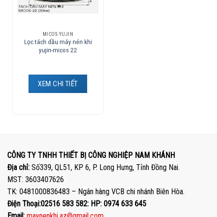
MICOS-YUJIN
Lọc tách dầu máy nén khi
yujin-micos 22
XEM CHI TIẾT
CÔNG TY TNHH THIẾT BỊ CÔNG NGHIỆP NAM KHÁNH
Địa chỉ:
Số339, QL51, KP 6, P. Long Hưng, Tỉnh Đồng Nai.
MST: 3603407626
TK: 0481000836483 – Ngân hàng VCB chi nhánh Biên Hòa.
Điện Thoại:02516 583 582: HP: 0974 633 645
Email:
maynenkhi.az@gmail.com