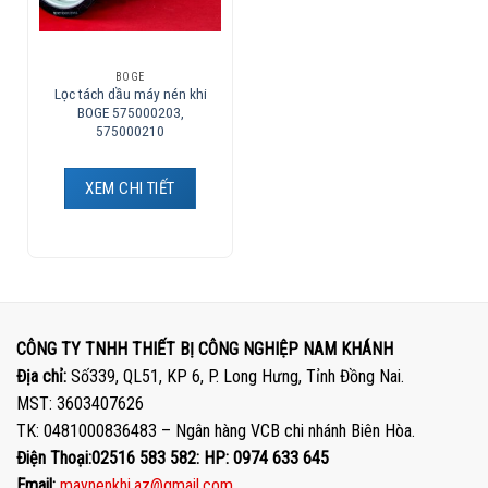
BOGE
Lọc tách dầu máy nén khi
BOGE 575000203,
575000210
XEM CHI TIẾT
CÔNG TY TNHH THIẾT BỊ CÔNG NGHIỆP NAM KHÁNH
Địa chỉ:
Số339, QL51, KP 6, P. Long Hưng, Tỉnh Đồng Nai.
MST: 3603407626
TK: 0481000836483 – Ngân hàng VCB chi nhánh Biên Hòa.
Điện Thoại:02516 583 582: HP: 0974 633 645
Email:
maynenkhi.az@gmail.com