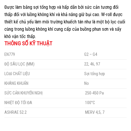
Được làm bằng sợi tổng hợp và hấp dẫn bởi sức cản tương đối
thấp đối với luồng không khí và khả năng giữ bụi cao. W-roll được
thiết kế chủ yếu làm môi trường khuếch tán như là một bộ lọc cuối
cùng trong luồng không khí cung cấp của buồng phun sơn và sấy
khô vận tốc thấp.
THÔNG SỐ KỸ THUẬT
EN779
G2 – G4
ĐỘ SÂU LỌC (MM)
22, 46, 97
LOẠI CHẤT LIỆU
Sợi tổng hợp
KHÁNG KHUẨN
No
SỨC CẢN KHUYẾN NGHỊ
250-450 Pa
NHIỆT ĐỘ TỐI ĐA
100°C
ASHRAE 52.2
MERV 4,5, 7