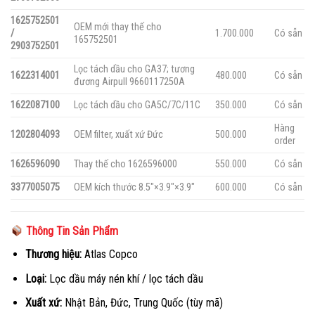
1625752501
OEM mới thay thế cho
/
1.700.000
Có sẵn
165752501
2903752501
Lọc tách dầu cho GA37; tương
1622314001
480.000
Có sẵn
đương Airpull 9660117250A
1622087100
Lọc tách dầu cho GA5C/7C/11C
350.000
Có sẵn
Hàng
1202804093
OEM filter, xuất xứ Đức
500.000
order
1626596090
Thay thế cho 1626596000
550.000
Có sẵn
3377005075
OEM kích thước 8.5″×3.9″×3.9″
600.000
Có sẵn
Thông Tin Sản Phẩm
Thương hiệu:
Atlas Copco
Loại:
Lọc dầu máy nén khí / lọc tách dầu
Xuất xứ:
Nhật Bản, Đức, Trung Quốc (tùy mã)