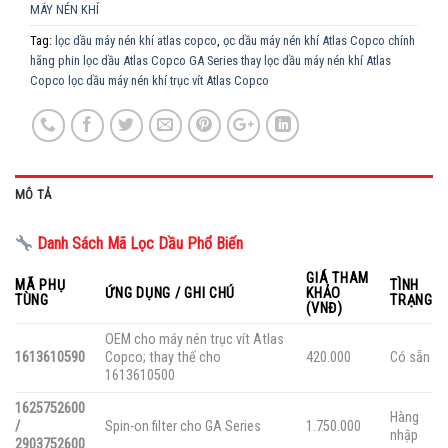
MÁY NÉN KHÍ
Tag:
lọc dầu máy nén khí atlas copco
,
ọc dầu máy nén khí Atlas Copco chính
hãng phin lọc dầu Atlas Copco GA Series thay lọc dầu máy nén khí Atlas
Copco lọc dầu máy nén khí trục vít Atlas Copco
MÔ TẢ
Danh Sách Mã Lọc Dầu Phổ Biến
GIÁ THAM
MÃ PHỤ
TÌNH
ỨNG DỤNG / GHI CHÚ
KHẢO
TÙNG
TRẠNG
(VNĐ)
OEM cho máy nén trục vít Atlas
1613610590
Copco; thay thế cho
420.000
Có sẵn
1613610500
1625752600
Hàng
/
Spin-on filter cho GA Series
1.750.000
nhập
2903752600