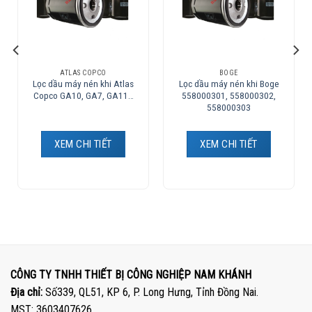
ATLAS COPCO
BOGE
Lọc dầu máy nén khi Atlas
Lọc dầu máy nén khi Boge
Copco GA10, GA7, GA11…
558000301, 558000302,
558000303
XEM CHI TIẾT
XEM CHI TIẾT
CÔNG TY TNHH THIẾT BỊ CÔNG NGHIỆP NAM KHÁNH
Địa chỉ:
Số339, QL51, KP 6, P. Long Hưng, Tỉnh Đồng Nai.
MST: 3603407626