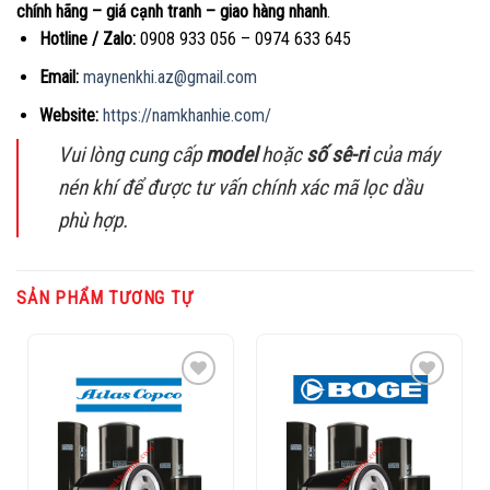
chính hãng – giá cạnh tranh – giao hàng nhanh
.
Hotline / Zalo:
0908 933 056 – 0974 633 645
Email:
maynenkhi.az@gmail.com
Website:
https://namkhanhie.com/
Vui lòng cung cấp
model
hoặc
số sê-ri
của máy
nén khí để được tư vấn chính xác mã lọc dầu
phù hợp.
SẢN PHẨM TƯƠNG TỰ
Add to
Add to
Wishlist
Wishlist