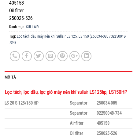
405158
Oil filter
250025-526
Danh mục:
SULLAIR
Tag:
Lọc tách dầu máy nén khí Sullair LS 125
,
LS 150 (250034-085 /02250048-
734)
MÔ TẢ
Lọc tách, lọc dầu, lọc gió máy nén khí sullair LS125hp, LS150HP
LS 20 S 125/150 HP
Separator
250034-085
Separator
02250048-734
Air filter
405158
Oil filter
250025-526