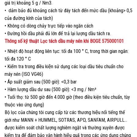
giá trị khoảng 5 g / Nm3.
• dảm bảo đủ khoảng cách từ đáy tách đến mức dầu (khoảng> 0,5
của đường kính của tách)
• Không có dòng chảy trực tiếp vào ngăn cách
• Đường hồi dầu phải đủ lớn để trả lại lượng dầu tách ra.
Thông số kỹ thuật Lọc tách dầu máy nén khi BOGE 575000101
• Nhiệt độ hoạt động liên tục: tối đa 100 ° C, trong thời gian ngắn:
tối đa 120 ° C
• Kiểm tra trong điều kiện sử dụng các loại dầu tiêu chuẩn cho
máy nén (ISO VG46)
• Áp suất giảm sau (500 giờ): <0,3 bar
• Hàm lượng dầu dư sau (500 giờ): <3 mg / Nm³
• Tuổi thọ: từ 500 giờ đến 4.000 giờ (theo điều kiện tiêu chuẩn, tùy
thuộc vào ứng dụng)
Bộ lọc của chúng tôi cung cấp từ các thương hiệu nổi tiếng thế
giới như MANN + HUMMEL, SOTRAS, APD, SANFAM, AIRPULL…
được kiểm soát chất lượng nghiêm ngặt và thường xuyên được
kiểm tra để đảm bảo vận hành hiệu quã trong các ứng dụng chúng