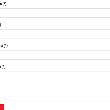
n (*)
)
ại (*)
 (*)