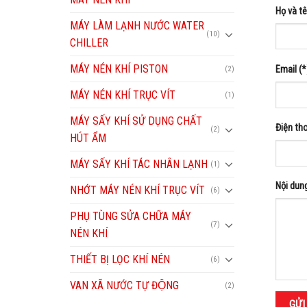
Họ và tê
MÁY LÀM LẠNH NƯỚC WATER
(10)
CHILLER
MÁY NÉN KHÍ PISTON
Email (*
(2)
MÁY NÉN KHÍ TRỤC VÍT
(1)
MÁY SẤY KHÍ SỬ DỤNG CHẤT
Điện tho
(2)
HÚT ẨM
MÁY SẤY KHÍ TÁC NHÂN LẠNH
(1)
Nội dung
NHỚT MÁY NÉN KHÍ TRỤC VÍT
(6)
PHỤ TÙNG SỬA CHỮA MÁY
(7)
NÉN KHÍ
THIẾT BỊ LỌC KHÍ NÉN
(6)
VAN XÃ NƯỚC TỰ ĐỘNG
(2)