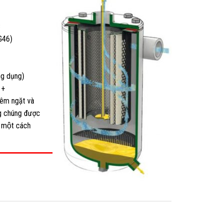
C
G46)
ứng dụng)
 +
êm ngặt và
ng chúng được
 một cách