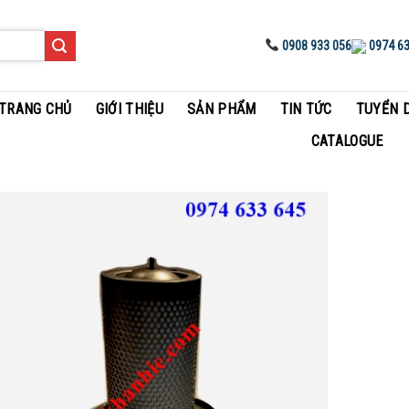
0908 933 056
0974 63
TRANG CHỦ
GIỚI THIỆU
SẢN PHẨM
TIN TỨC
TUYỂN 
CATALOGUE
Add to
Wishlist