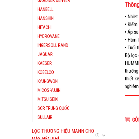
GARDNER DENVER
Thông 
HANBELL
• Nhiệt
HANSHIN
• Kiểm 
HITACHI
• Áp su
HYDROVANE
• Hàm 
INGERSOLL RAND
• Tuổi 
JAGUAR
Bộ lọc c
HUMMEL
KAESER
thường 
KOBELCO
thiết k
KYUNGWON
nghiêm 
MICOS-YUJIN
MITSUISEIKI
SCR TRUNG QUỐC
SULLAIR
GỬ
LỌC THƯƠNG HIỆU MANN CHO
(2)
MÁY NÉN KHÍ