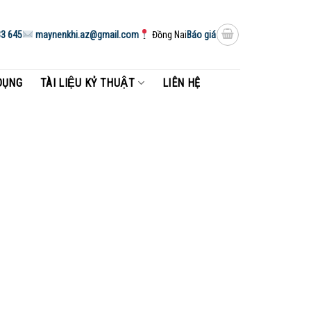
3 645
maynenkhi.az@gmail.com
Đồng Nai
Báo giá
DỤNG
TÀI LIỆU KỶ THUẬT
LIÊN HỆ