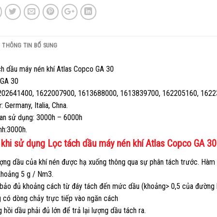
THÔNG TIN BỔ SUNG
́ch dầu máy nén khí Atlas Copco GA 30
 GA 30
202641400, 1622007900, 1613688000, 1613839700, 162205160, 1622
́: Germany, Italia, Chna.
ian sử dụng: 3000h – 6000h
̀nh:3000h.
 khi sử dụng Lọc tách dầu máy nén khí Atlas Copco GA 30
ng dầu của khí nén được hạ xuống thông qua sự phân tách trước. Hàm l
 khoảng 5 g / Nm3.
bảo đủ khoảng cách từ đáy tách đến mức dầu (khoảng> 0,5 của đường 
g có dòng chảy trực tiếp vào ngăn cách
 hồi dầu phải đủ lớn để trả lại lượng dầu tách ra.