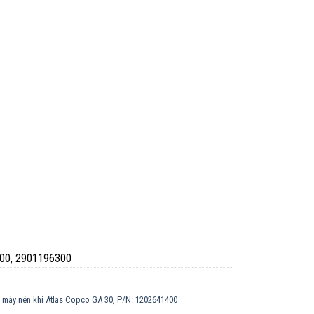
600, 2901196300
̀u máy nén khí Atlas Copco GA 30
,
P/N: 1202641400