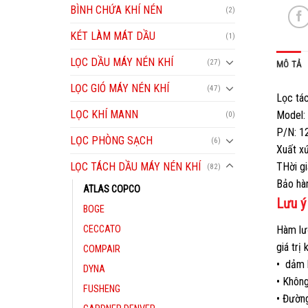
BÌNH CHỨA KHÍ NÉN
(2)
KÉT LÀM MÁT DẦU
(1)
LỌC DẦU MÁY NÉN KHÍ
(27)
MÔ TẢ
LỌC GIÓ MÁY NÉN KHÍ
(47)
Lọc ta
LỌC KHÍ MANN
Model:
(0)
P/N: 1
LỌC PHÒNG SẠCH
(6)
Xuất xư
LỌC TÁCH DẦU MÁY NÉN KHÍ
THời g
(82)
Bảo ha
ATLAS COPCO
Lưu ý
BOGE
CECCATO
Hàm lượ
giá trị
COMPAIR
• dảm 
DYNA
• Khôn
FUSHENG
• Đường