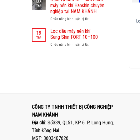
07
duy
bảo
máy nén khí Hanshin chuyên
Th5
trì
trì
nghiệp tại NAM KHÁNH
hiệu
–
ATLAS COPCO
Chức năng bình luận bị tắt
suất
ở
sửa
Lọc tách dầu máy nén khí
Lo
và
Dịch
chữa
Atlas Copco GA 75
tiết
vụ
máy
Lọc dầu máy nén khí
19
kiệm
bảo
nén
Sung Shin FORT 10–100
Th4
chi
trì
khí
Chức năng bình luận bị tắt
ở
phí.
–
Yujin
XEM CHI TIẾT
Lọc
sửa
Micos
dầu
chữa
tại
máy
máy
CÔNG
nén
nén
TY
khí
khí
TNHH
Sung Shin
Hanshin
THIẾT
FORT
chuyên
BỊ
10–
nghiệp
CÔNG
100
tại
NGHIỆP
NAM
NAM
KHÁNH
KHÁNH
CÔNG TY TNHH THIẾT BỊ CÔNG NGHIỆP
NAM KHÁNH
Địa chỉ:
Số339, QL51, KP 6, P. Long Hưng,
Tỉnh Đồng Nai.
MST: 3603407626