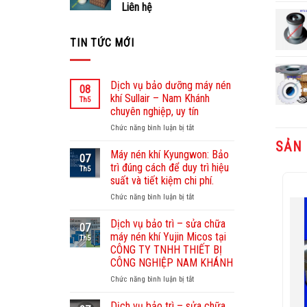
Liên hệ
TIN TỨC MỚI
Dịch vụ bảo dưỡng máy nén
08
khí Sullair – Nam Khánh
Th5
chuyên nghiệp, uy tín
Chức năng bình luận bị tắt
ở
Dịch
SẢN
vụ
Máy nén khí Kyungwon: Bảo
07
bảo
trì đúng cách để duy trì hiệu
Th5
dưỡng
suất và tiết kiệm chi phí.
máy
Chức năng bình luận bị tắt
ở
nén
Máy
khí
Add to
nén
Sullair
Dịch vụ bảo trì – sửa chữa
07
Wishlist
khí
–
máy nén khí Yujin Micos tại
Th5
Kyungwon:
Nam
CÔNG TY TNHH THIẾT BỊ
Bảo
Khánh
CÔNG NGHIỆP NAM KHÁNH
trì
chuyên
đúng
Chức năng bình luận bị tắt
nghiệp,
ở
cách
uy
Dịch
để
tín
vụ
Dịch vụ bảo trì – sửa chữa