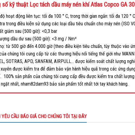
số kỹ thuật Lọc tách dầu máy nén khí Atlas Copco GA 30
 độ hoạt động liên tục: tối đa 100 ° C, trong thời gian ngắn: tối đa 120 ° 
tra trong điều kiện sử dụng các loại dầu tiêu chuẩn cho máy nén (ISO V
ất giảm sau (500 giờ): <0,3 bar
lượng dầu dư sau (500 giờ): <3 mg / Nm³
thọ: từ 500 giờ đến 4.000 giờ (theo điều kiện tiêu chuẩn, tùy thuộc vào 
ủa chúng tôi cung cấp từ các thương hiệu nổi tiếng thế giới như MANN
, SOTRAS, APD, SANFAM, AIRPULL… được kiểm soát chất lượng nghi
xuyên được kiểm tra để đảm bảo vận hành hiệu quã trong các ứng dụ
ế. 100% sản phẩn của chúng tôi cung cấp đều được kiểm tra chất lượng
ngặt nhất, nham82dam93 bảo sản phẩm tốt nhất tới tay khách hàng.
I YÊU CẦU BÁO GIÁ CHO CHÚNG TÔI TẠI ĐÂY