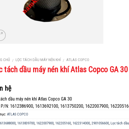
G CHỦ
LỌC TÁCH DẦU MÁY NÉN KHÍ
ATLAS COPCO
/
/
c tách dầu máy nén khí Atlas Copco GA 30
n hệ
tách dầu máy nén khí Atlas Copco GA 30
 P/N: 1612386900, 1613692100, 1613750200, 1622007900, 1622051
mục:
ATLAS COPCO
613688000
,
1613839700
,
1622007900
,
162205160
,
1622314000
,
2901056600
,
Lọc tách dâ