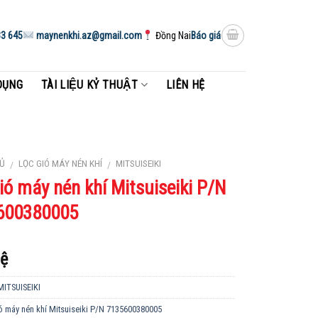
3 645
maynenkhi.az@gmail.com
Đồng Nai
Báo giá
DỤNG
TÀI LIỆU KỶ THUẬT
LIÊN HỆ
Ủ
LỌC GIÓ MÁY NÉN KHÍ
MITSUISEIKI
/
/
ió máy nén khí Mitsuiseiki P/N
600380005
hệ
MITSUISEIKI
ó máy nén khí Mitsuiseiki P/N 7135600380005