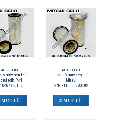
Add to
Add to
Wishlist
Wishlist
MITSUISEIKI
MITSUISEIKI
gió máy nén khí
Lọc gió máy nén khí
tsuiseiki P/N
Mitsui
10404380100
P/N:7110337380102
EM CHI TIẾT
XEM CHI TIẾT