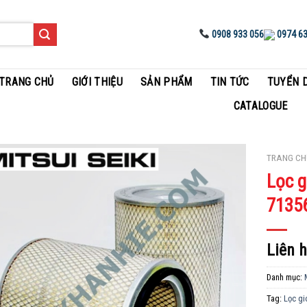
0908 933 056
0974 63
TRANG CHỦ
GIỚI THIỆU
SẢN PHẨM
TIN TỨC
TUYỂN 
CATALOGUE
TRANG CH
Lọc g
Add to
7135
Wishlist
Liên 
Danh mục:
Tag:
Lọc gi