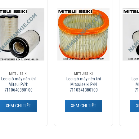
Add to
Add to
Wishlist
Wishlist
MITSUISEIKI
MITSUISEIKI
Lọc gió máy nén khí
Lọc gió máy nén khí
Lọc 
Mitsui P/N:
Mitsuiseiki P/N
Mi
7110640380100
7110341380100
71
XEM CHI TIẾT
XEM CHI TIẾT
X