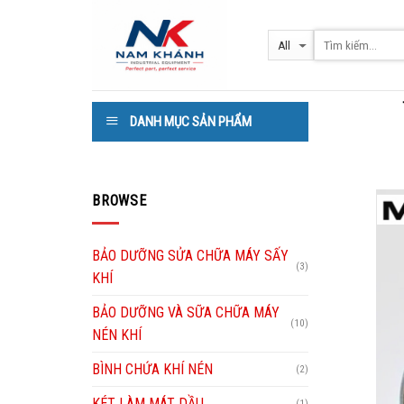
Skip
to
content
DANH MỤC SẢN PHẨM
BROWSE
BẢO DƯỠNG SỬA CHỮA MÁY SẤY
(3)
KHÍ
BẢO DƯỠNG VÀ SỮA CHỮA MÁY
(10)
NÉN KHÍ
BÌNH CHỨA KHÍ NÉN
(2)
KÉT LÀM MÁT DẦU
(1)