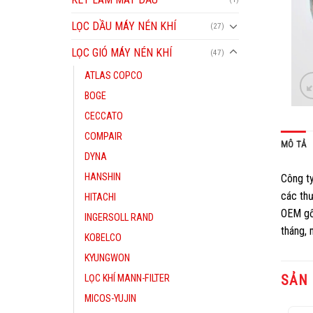
LỌC DẦU MÁY NÉN KHÍ
(27)
LỌC GIÓ MÁY NÉN KHÍ
(47)
ATLAS COPCO
BOGE
CECCATO
COMPAIR
MÔ TẢ
DYNA
HANSHIN
Công t
các th
HITACHI
OEM gốc
INGERSOLL RAND
tháng, 
KOBELCO
KYUNGWON
SẢN
LỌC KHÍ MANN-FILTER
MICOS-YUJIN