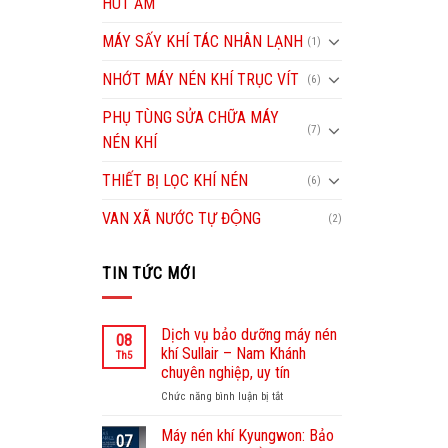
HÚT ẨM
MÁY SẤY KHÍ TÁC NHÂN LẠNH
(1)
NHỚT MÁY NÉN KHÍ TRỤC VÍT
(6)
PHỤ TÙNG SỬA CHỮA MÁY
(7)
NÉN KHÍ
THIẾT BỊ LỌC KHÍ NÉN
(6)
VAN XÃ NƯỚC TỰ ĐỘNG
(2)
TIN TỨC MỚI
Dịch vụ bảo dưỡng máy nén
08
khí Sullair – Nam Khánh
Th5
chuyên nghiệp, uy tín
Chức năng bình luận bị tắt
ở
Dịch
vụ
Máy nén khí Kyungwon: Bảo
07
bảo