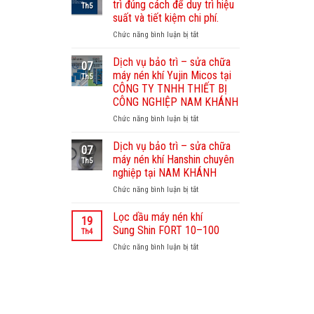
trì đúng cách để duy trì hiệu
Th5
dưỡng
suất và tiết kiệm chi phí.
máy
Chức năng bình luận bị tắt
ở
nén
Máy
khí
nén
Sullair
Dịch vụ bảo trì – sửa chữa
07
khí
–
máy nén khí Yujin Micos tại
Th5
Kyungwon:
Nam
CÔNG TY TNHH THIẾT BỊ
Bảo
Khánh
CÔNG NGHIỆP NAM KHÁNH
trì
chuyên
đúng
Chức năng bình luận bị tắt
nghiệp,
ở
cách
uy
Dịch
để
tín
vụ
Dịch vụ bảo trì – sửa chữa
07
duy
bảo
máy nén khí Hanshin chuyên
Th5
trì
trì
nghiệp tại NAM KHÁNH
hiệu
–
Chức năng bình luận bị tắt
suất
ở
sửa
và
Dịch
chữa
tiết
vụ
máy
Lọc dầu máy nén khí
19
kiệm
bảo
nén
Sung Shin FORT 10–100
Th4
chi
trì
khí
Chức năng bình luận bị tắt
ở
phí.
–
Yujin
Lọc
sửa
Micos
dầu
chữa
tại
máy
máy
CÔNG
nén
nén
TY
khí
khí
TNHH