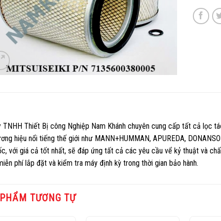
y TNHH Thiết Bị công Nghiệp Nam Khánh chuyên cung cấp tất cả lọc t
ương hiệu nổi tiếng thế giới như MANN+HUMMAN, APUREDA, DONANSOL… 
, với giá cả tốt nhất, sẽ đáp ứng tất cả các yêu cầu vể kỷ thuật và chấ
miễn phí lắp đặt và kiểm tra máy định kỳ trong thời gian bảo hành.
 PHẨM TƯƠNG TỰ