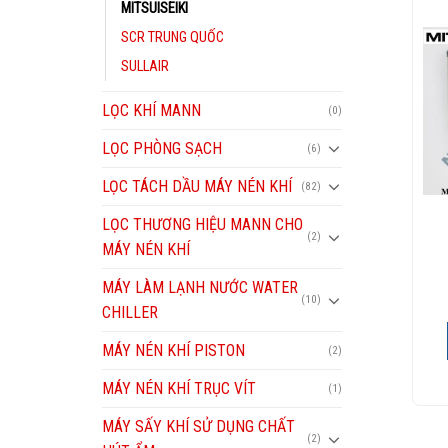
MITSUISEIKI
SCR TRUNG QUỐC
Add to
Add to
SULLAIR
Wishlist
Wishlist
LỌC KHÍ MANN
(0)
LỌC PHÒNG SẠCH
(6)
LỌC TÁCH DẦU MÁY NÉN KHÍ
(82)
LỌC THƯƠNG HIỆU MANN CHO
(2)
MITSUISEIKI
MITSUISEIKI
MÁY NÉN KHÍ
Lọc gió máy nén khí
Lọc gió máy nén khí
Mitsui P/N:
MITSUISEIKI
MÁY LÀM LẠNH NƯỚC WATER
7110337380100
(10)
CHILLER
XEM CHI TIẾT
XEM CHI TIẾT
MÁY NÉN KHÍ PISTON
(2)
MÁY NÉN KHÍ TRỤC VÍT
(1)
MÁY SẤY KHÍ SỬ DỤNG CHẤT
(2)