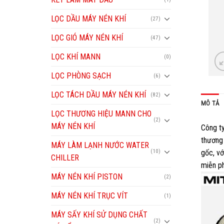
LỌC DẦU MÁY NÉN KHÍ
(27)
LỌC GIÓ MÁY NÉN KHÍ
(47)
LỌC KHÍ MANN
(0)
LỌC PHÒNG SẠCH
(6)
LỌC TÁCH DẦU MÁY NÉN KHÍ
(82)
MÔ TẢ
LỌC THƯƠNG HIỆU MANN CHO
(2)
MÁY NÉN KHÍ
Công t
thương
MÁY LÀM LẠNH NƯỚC WATER
gốc, vớ
(10)
CHILLER
miễn ph
MÁY NÉN KHÍ PISTON
(2)
MÁY NÉN KHÍ TRỤC VÍT
(1)
MÁY SẤY KHÍ SỬ DỤNG CHẤT
(2)