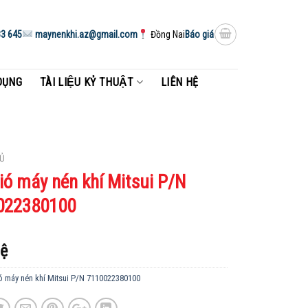
3 645
maynenkhi.az@gmail.com
Đồng Nai
Báo giá
DỤNG
TÀI LIỆU KỶ THUẬT
LIÊN HỆ
Ủ
ió máy nén khí Mitsui P/N
022380100
hệ
ó máy nén khí Mitsui P/N 7110022380100