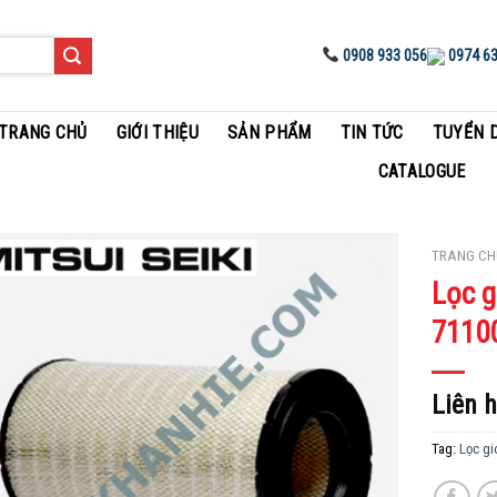
0908 933 056
0974 63
TRANG CHỦ
GIỚI THIỆU
SẢN PHẨM
TIN TỨC
TUYỂN 
CATALOGUE
TRANG CH
Lọc g
Add to
7110
Wishlist
Liên 
Tag:
Lọc gi