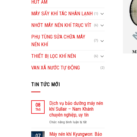
HÚT ẨM
MÁY SẤY KHÍ TÁC NHÂN LẠNH
(1)
NHỚT MÁY NÉN KHÍ TRỤC VÍT
(6)
PHỤ TÙNG SỬA CHỮA MÁY
(7)
NÉN KHÍ
THIẾT BỊ LỌC KHÍ NÉN
(6)
VAN XÃ NƯỚC TỰ ĐỘNG
(2)
TIN TỨC MỚI
Dịch vụ bảo dưỡng máy nén
08
khí Sullair – Nam Khánh
Th5
chuyên nghiệp, uy tín
Chức năng bình luận bị tắt
ở
Dịch
vụ
Máy nén khí Kyungwon: Bảo
07