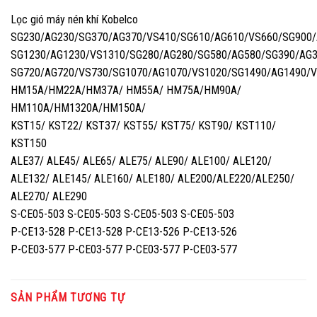
Lọc gió máy nén khí Kobelco
SG230/AG230/SG370/AG370/VS410/SG610/AG610/VS660/SG900/
SG1230/AG1230/VS1310/SG280/AG280/SG580/AG580/SG390/AG3
SG720/AG720/VS730/SG1070/AG1070/VS1020/SG1490/AG1490/
HM15A/HM22A/HM37A/ HM55A/ HM75A/HM90A/
HM110A/HM1320A/HM150A/
KST15/ KST22/ KST37/ KST55/ KST75/ KST90/ KST110/
KST150
ALE37/ ALE45/ ALE65/ ALE75/ ALE90/ ALE100/ ALE120/
ALE132/ ALE145/ ALE160/ ALE180/ ALE200/ALE220/ALE250/
ALE270/ ALE290
S-CE05-503 S-CE05-503 S-CE05-503 S-CE05-503
P-CE13-528 P-CE13-528 P-CE13-526 P-CE13-526
P-CE03-577 P-CE03-577 P-CE03-577 P-CE03-577
SẢN PHẨM TƯƠNG TỰ