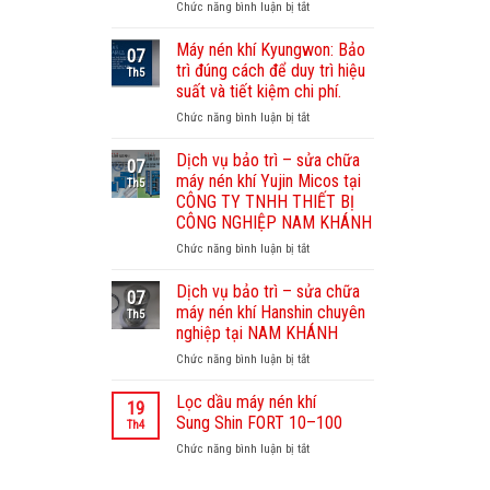
Chức năng bình luận bị tắt
ở
Dịch
vụ
Máy nén khí Kyungwon: Bảo
07
bảo
trì đúng cách để duy trì hiệu
Th5
dưỡng
suất và tiết kiệm chi phí.
máy
Chức năng bình luận bị tắt
ở
nén
Máy
khí
nén
Sullair
Dịch vụ bảo trì – sửa chữa
07
khí
–
máy nén khí Yujin Micos tại
Th5
Kyungwon:
Nam
CÔNG TY TNHH THIẾT BỊ
Bảo
Khánh
CÔNG NGHIỆP NAM KHÁNH
trì
chuyên
đúng
Chức năng bình luận bị tắt
nghiệp,
ở
cách
uy
Dịch
để
tín
vụ
Dịch vụ bảo trì – sửa chữa
07
duy
bảo
máy nén khí Hanshin chuyên
Th5
trì
trì
nghiệp tại NAM KHÁNH
hiệu
–
Chức năng bình luận bị tắt
suất
ở
sửa
và
Dịch
chữa
tiết
vụ
máy
Lọc dầu máy nén khí
19
kiệm
bảo
nén
Sung Shin FORT 10–100
Th4
chi
trì
khí
Chức năng bình luận bị tắt
ở
phí.
–
Yujin
Lọc
sửa
Micos
dầu
chữa