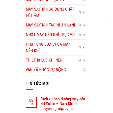
XEM CHI TIẾT
XEM CHI TIẾT
MÁY SẤY KHÍ SỬ DỤNG CHẤT
(2)
HÚT ẨM
MÁY SẤY KHÍ TÁC NHÂN LẠNH
(1)
NHỚT MÁY NÉN KHÍ TRỤC VÍT
(6)
PHỤ TÙNG SỬA CHỮA MÁY
(7)
NÉN KHÍ
THIẾT BỊ LỌC KHÍ NÉN
(6)
VAN XÃ NƯỚC TỰ ĐỘNG
(2)
TIN TỨC MỚI
Dịch vụ bảo dưỡng máy nén
08
khí Sullair – Nam Khánh
Th5
chuyên nghiệp, uy tín