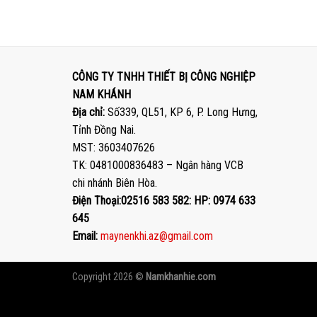
tại
máy
máy
CÔNG
nén
nén
TY
khí
khí
TNHH
Sung Shin
Hanshin
THIẾT
FORT
chuyên
BỊ
10–
nghiệp
CÔNG
CÔNG TY TNHH THIẾT BỊ CÔNG NGHIỆP
100
tại
NGHIỆP
NAM KHÁNH
NAM
NAM
KHÁNH
KHÁNH
Địa chỉ:
Số339, QL51, KP 6, P. Long Hưng,
Tỉnh Đồng Nai.
MST: 3603407626
TK: 0481000836483 – Ngân hàng VCB
chi nhánh Biên Hòa.
Điện Thoại:02516 583 582: HP: 0974 633
645
Email:
maynenkhi.az@gmail.com
Copyright 2026 ©
Namkhanhie.com