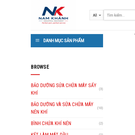
Skip
to
content
DANH MỤC SẢN PHẨM
BROWSE
BẢO DƯỠNG SỬA CHỮA MÁY SẤY
(3)
KHÍ
BẢO DƯỠNG VÀ SỮA CHỮA MÁY
(10)
NÉN KHÍ
BÌNH CHỨA KHÍ NÉN
(2)
KÉT LÀM MÁT DẦU
(1)