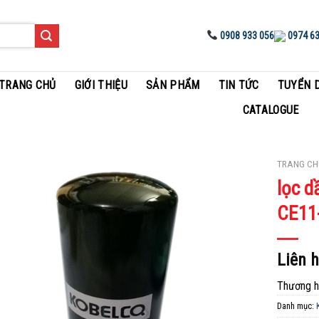
0908 933 056
0974 63
TRANG CHỦ
GIỚI THIỆU
SẢN PHẨM
TIN TỨC
TUYỂN 
CATALOGUE
TRANG CH
lọc d
Add to
CE11
Wishlist
Liên 
Thương hi
Danh mục: