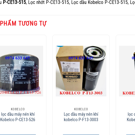
ầu
P-CE13-515
, Lọc nhớt P-CE13-515, Lọc dầu Kobelco P-CE13-515, L
 PHẨM TƯƠNG TỰ
Add to
Add to
Wishlist
Wishlist
KOBELCO
KOBELCO
lọc dầu máy nén khí
Lọc dầu máy nén khí
lọc 
Kobelco P-CE13-526
kobelco P-F13-3003
Kobe