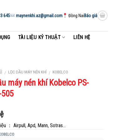
3 645
maynenkhi.az@gmail.com
Đồng Nai
Báo giá
DỤNG
TÀI LIỆU KỶ THUẬT
LIÊN HỆ
Ủ
LỌC DẦU MÁY NÉN KHÍ
KOBELCO
/
/
ầu máy nén khí Kobelco PS-
-505
hệ
ệu ： Airpull, Apd, Mann, Sotras…
KOBELCO