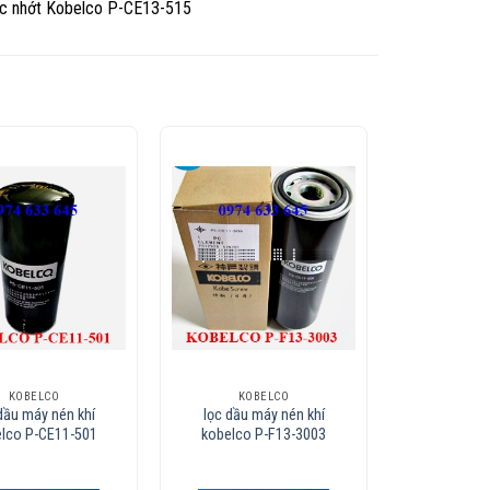
ọc nhớt Kobelco P-CE13-515
Add to
Add to
Wishlist
Wishlist
KOBELCO
KOBELCO
dầu máy nén khí
lọc dầu máy nén khí
lco P-CE11-501
kobelco P-F13-3003