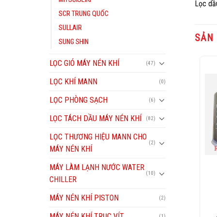
Lọc d
SCR TRUNG QUỐC
SULLAIR
SẢN
SUNG SHIN
LỌC GIÓ MÁY NÉN KHÍ
(47)
LỌC KHÍ MANN
(0)
Add to
Add to
Wishlist
Wishlist
LỌC PHÒNG SẠCH
(6)
LỌC TÁCH DẦU MÁY NÉN KHÍ
(82)
LỌC THƯƠNG HIỆU MANN CHO
(2)
MÁY NÉN KHÍ
MÁY LÀM LẠNH NƯỚC WATER
(10)
KOBELCO
KOBELCO
CHILLER
lọc dầu máy nén khí
lọc dầu máy nén khí
Kobelco P-CE11-506
Kobelco P-CE13-528
MÁY NÉN KHÍ PISTON
(2)
MÁY NÉN KHÍ TRỤC VÍT
(1)