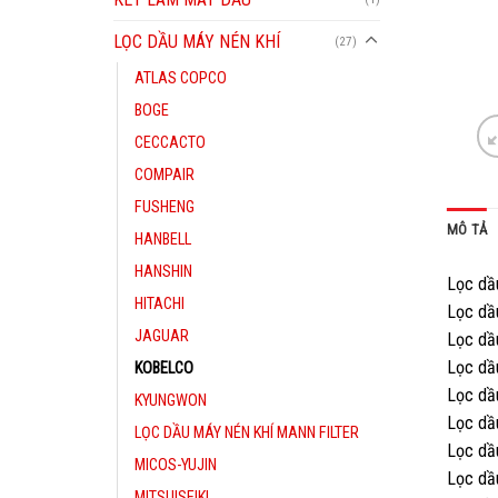
LỌC DẦU MÁY NÉN KHÍ
(27)
ATLAS COPCO
BOGE
CECCACTO
COMPAIR
FUSHENG
MÔ TẢ
HANBELL
HANSHIN
Lọc dầ
HITACHI
Lọc d
JAGUAR
Lọc d
Lọc d
KOBELCO
Lọc d
KYUNGWON
Lọc d
LỌC DẦU MÁY NÉN KHÍ MANN FILTER
Lọc d
MICOS-YUJIN
Lọc d
MITSUISEIKI