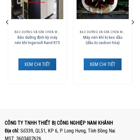
BẢO DƯỠNG VÀ SỮA CHỮA MÁY NÉN KHÍ
BẢO DƯỠNG VÀ SỮA CHỮA MÁY NÉN KHÍ
Bảo dưỡng định kỳ máy
Máy nén khí bị keo dầu
nén khí Ingersoll Rand R75
(dầu bị cacbon hóa)
XEM CHI TIẾT
XEM CHI TIẾT
CÔNG TY TNHH THIẾT BỊ CÔNG NGHIỆP NAM KHÁNH
Địa chỉ:
Số339, QL51, KP 6, P. Long Hưng, Tỉnh Đồng Nai.
MST: 3603407626