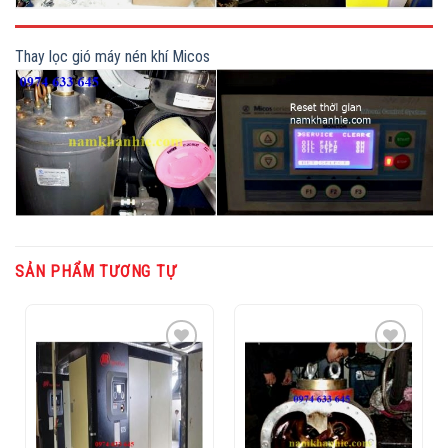
Thay lọc gió máy nén khí Micos
SẢN PHẨM TƯƠNG TỰ
Add to
Add to
Wishlist
Wishlist