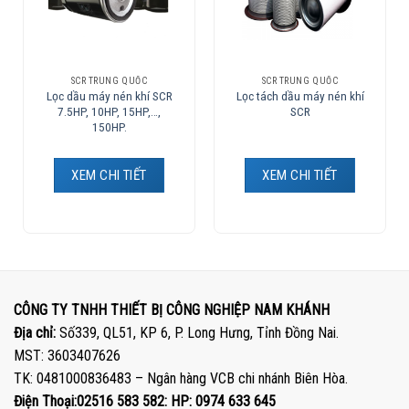
SCR TRUNG QUỐC
SCR TRUNG QUỐC
Lọc dầu máy nén khí SCR
Lọc tách dầu máy nén khí
7.5HP, 10HP, 15HP,…,
SCR
150HP.
XEM CHI TIẾT
XEM CHI TIẾT
CÔNG TY TNHH THIẾT BỊ CÔNG NGHIỆP NAM KHÁNH
Địa chỉ:
Số339, QL51, KP 6, P. Long Hưng, Tỉnh Đồng Nai.
MST: 3603407626
TK: 0481000836483 – Ngân hàng VCB chi nhánh Biên Hòa.
Điện Thoại:02516 583 582: HP: 0974 633 645