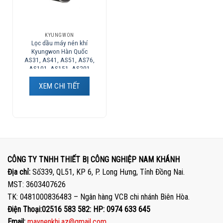
KYUNGWON
Lọc dầu máy nén khí
Kyungwon Hàn Quốc
AS31, AS41, AS51, AS76,
AS101, AS151, AS201
XEM CHI TIẾT
CÔNG TY TNHH THIẾT BỊ CÔNG NGHIỆP NAM KHÁNH
Địa chỉ:
Số339, QL51, KP 6, P. Long Hưng, Tỉnh Đồng Nai.
MST: 3603407626
TK: 0481000836483 – Ngân hàng VCB chi nhánh Biên Hòa.
Điện Thoại:02516 583 582: HP: 0974 633 645
Email:
maynenkhi.az@gmail.com